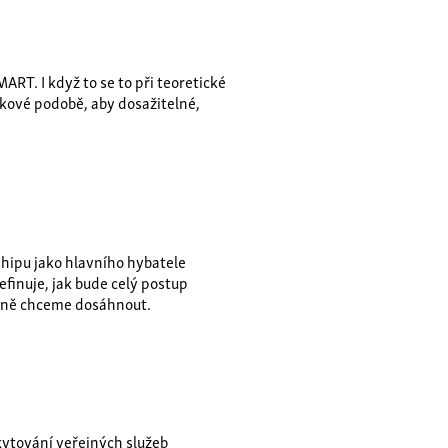
RT. I když to se to při teoretické
akové podobě, aby dosažitelné,
hipu jako hlavního hybatele
finuje, jak bude celý postup
stně chceme dosáhnout.
kytování veřejných služeb