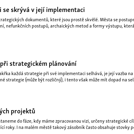
i se skrývá v její implementaci
strategických dokumentů, které jsou prostě skvělé. Města se postup
í, nefunkčních postupů, archaických metod a formy výstupu, která
při strategickém plánování
akřka každá strategie při své implementaci selhává, je její vazba n
 strategie (může být rozličný), i tento však může mít dopad na se
kých projektů
ostaneme do fáze, kdy máme zpracovanou vizi, určeny strategické cí
ící roky. I na malém městě takový zásobník často obsahuje stovky po