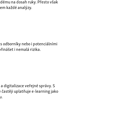
ždému na dosah ruky. Přesto však
dem každé analýzy.
 s odborníky nebo i potenciálními
inášet i nemalá rizika.
a digitalizace veřejné správy. S
 častěji uplatňuje e-learning jako
u.