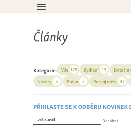
Články
Kategorie:
175
13
Vše
Bydlení
Dotační
5
2
47
Názory
Právo
Rozvoj měst
přihlaste se k odběru novinek
Odebírat