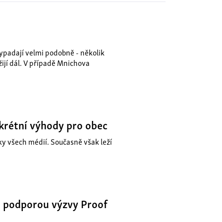
ypadají velmi podobně - několik
žijí dál. V případě Mnichova
nkrétní výhody pro obec
y všech médií. Současně však leží
 s podporou výzvy Proof