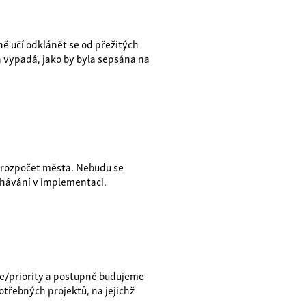
ně učí odklánět se od přežitých
 vypadá, jako by byla sepsána na
a rozpočet města. Nebudu se
lhávání v implementaci.
le/priority a postupně budujeme
třebných projektů, na jejichž