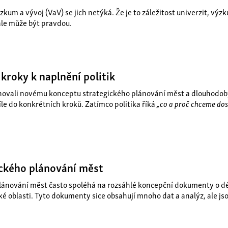
ýzkum a vývoj (VaV) se jich netýká. Že je to záležitost univerzit, v
ale může být pravdou.
kroky k naplnění politik
novali novému konceptu strategického plánování měst a dlouhodob
íle do konkrétních kroků. Zatímco politika říká
„co a proč chceme do
ckého plánování měst
ánování měst často spoléhá na rozsáhlé koncepční dokumenty o dél
é oblasti. Tyto dokumenty sice obsahují mnoho dat a analýz, ale js