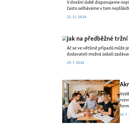
V dnešní době disponujeme nepř
často selháváme v tom nejdůleži
22. 11. 2024
Jak na předběžné tržní
Ač se ve většině případů může je
dodavateli možná úskalí zadávac
29. 7. 2024
Akr
Vzdě
rozv
forma
16. 7.