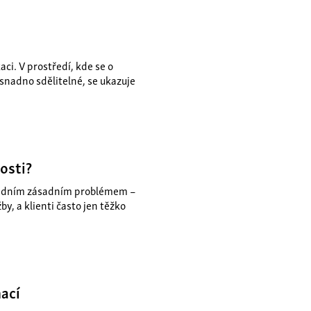
i. V prostředí, kde se o
snadno sdělitelné, se ukazuje
osti?
 jedním zásadním problémem –
y, a klienti často jen těžko
ací