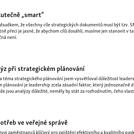
kutečně „smart“
dsudkem, že všechny cíle strategických dokumentů musí být tzv. SMA
ně přeci je jasné, že abychom cílů dosáhli, musíme jen stanovit v t
čná není.
ýz při strategickém plánování
 téma strategického plánování jsem vysvětloval důležitost leaders
plánování je leadership zcela zásadní faktor, který jednoznačně de
ože jsou analýzy důležité, neměly by stát za rozhodnutím, čeho vla
otřeb ve veřejné správě
zvoj zaměstnanců klíčový pro zajištění efektivního a kvalitního pos