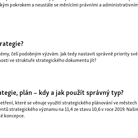
kým pokrokem a neustále se měnícími právními a administrativními
trategie?
émy, čelí podobným výzvám. Jak tedy nastavit správně priority své 
osti ve struktuře strategického dokumentu jít?
ategie, plán – kdy a jak použít správný typ?
šetření, které se věnuje využití strategického plánování ve městech
tů strategického významu na 11,4 ze stavu 10,6 v roce 2019. Naši
ké koncepce.