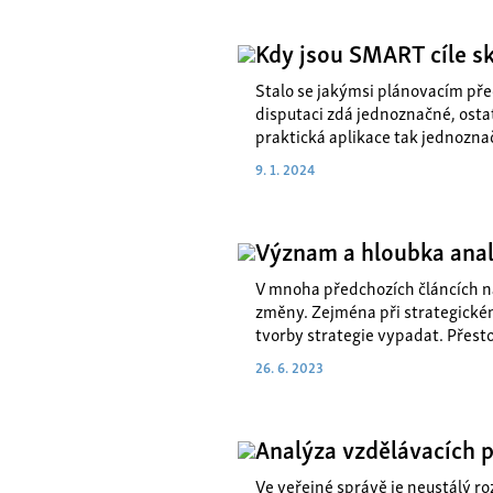
Kdy jsou SMART cíle s
Stalo se jakýmsi plánovacím pře
disputaci zdá jednoznačné, ostat
praktická aplikace tak jednozna
9. 1. 2024
Význam a hloubka anal
V mnoha předchozích článcích na
změny. Zejména při strategickém 
tvorby strategie vypadat. Přest
26. 6. 2023
Analýza vzdělávacích p
Ve veřejné správě je neustálý ro