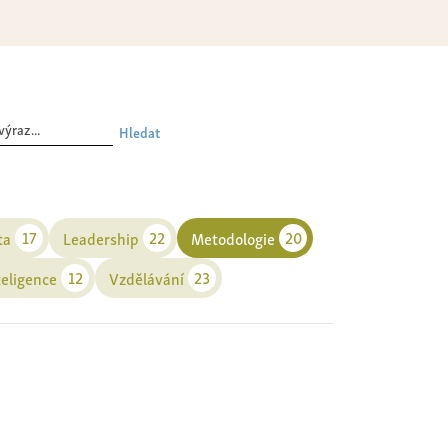
Hledat
17
22
20
ta
Leadership
Metodologie
12
23
teligence
Vzdělávání