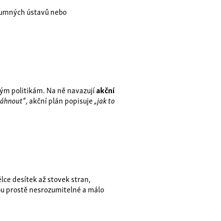
ýzkumných ústavů nebo
ým politikám. Na ně navazují
akční
sáhnout“
, akční plán popisuje
„jak to
ce desítek až stovek stran,
ou prostě nesrozumitelné a málo