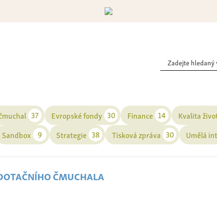
37
30
14
 čmuchal
Evropské fondy
Finance
Kvalita živo
9
38
30
Sandbox
Strategie
Tisková zpráva
Umělá in
 dotačního čmuchala