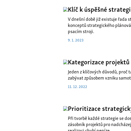
Klíč k úspěšné strategi
V dnešní době již existuje řada 
konceptů strategického plánován
psacím stroji.
9. 1. 2023
Kategorizace projektů 
Jeden z klíčových důvodů, proč t
zabývat způsobem vzniku samotné
11. 12. 2022
Prioritizace strategic
Při tvorbě každé strategie se d
zásobník projektů pro nadcházej
realizaci chybí peníze.