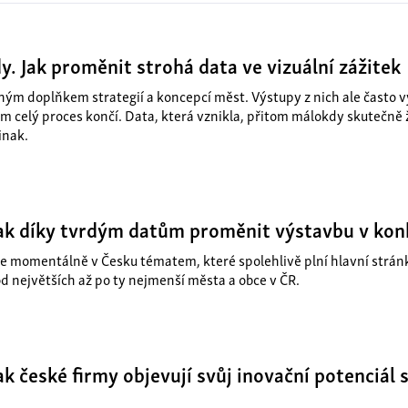
y. Jak proměnit strohá data ve vizuální zážitek
ným doplňkem strategií a koncepcí měst. Výstupy z nich ale často v
tím celý proces končí. Data, která vznikla, přitom málokdy skutečně 
inak.
 Jak díky tvrdým datům proměnit výstavbu v ko
e momentálně v Česku tématem, které spolehlivě plní hlavní stránk
d největších až po ty nejmenší města a obce v ČR.
Jak české firmy objevují svůj inovační potenciál