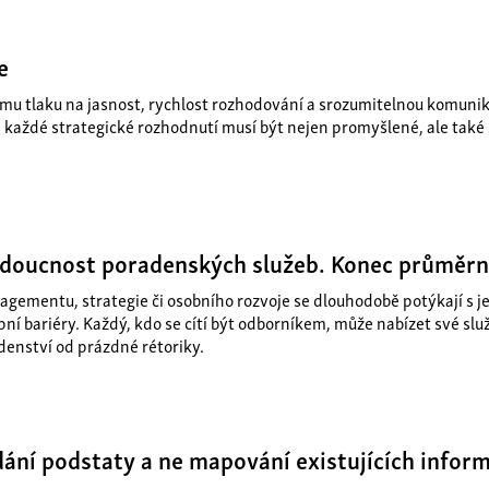
e
mu tlaku na jasnost, rychlost rozhodování a srozumitelnou komunikac
 každé strategické rozhodnutí musí být nejen promyšlené, ale také 
udoucnost poradenských služeb. Konec průměrn
nagementu, strategie či osobního rozvoje se dlouhodobě potýkají s
í bariéry. Každý, kdo se cítí být odborníkem, může nabízet své služb
denství od prázdné rétoriky.
ání podstaty a ne mapování existujících inform