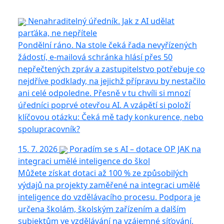
Nenahraditelný úředník. Jak z AI udělat
parťáka, ne nepřítele
Pondělní ráno. Na stole čeká řada nevyřízených
žádostí, e-mailová schránka hlásí přes 50
nepřečtených zpráv a zastupitelstvo potřebuje co
nejdříve podklady, na jejichž přípravu by nestačilo
ani celé odpoledne. Přesně v tu chvíli si mnozí
úředníci poprvé otevřou AI. A vzápětí si položí
klíčovou otázku: Čeká mě tady konkurence, nebo
spolupracovník?
15. 7. 2026
Poradím se s AI – dotace OP JAK na
integraci umělé inteligence do škol
Můžete získat dotaci až 100 % ze způsobilých
výdajů na projekty zaměřené na integraci umělé
inteligence do vzdělávacího procesu. Podpora je
určena školám, školským zařízením a dalším
subjektům ve vzdělávání na vzájemné síťování,