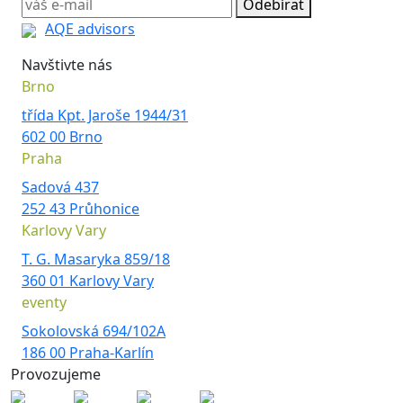
Odebírat
AQE advisors
Navštivte nás
Brno
třída Kpt. Jaroše 1944/31
602 00 Brno
Praha
Sadová 437
252 43 Průhonice
Karlovy Vary
T. G. Masaryka 859/18
360 01 Karlovy Vary
eventy
Sokolovská 694/102A
186 00 Praha-Karlín
Provozujeme