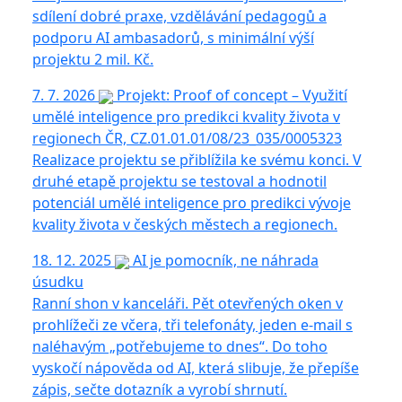
sdílení dobré praxe, vzdělávání pedagogů a
podporu AI ambasadorů, s minimální výší
projektu 2 mil. Kč.
7. 7. 2026
Projekt: Proof of concept – Využití
umělé inteligence pro predikci kvality života v
regionech ČR, CZ.01.01.01/08/23_035/0005323
Realizace projektu se přiblížila ke svému konci. V
druhé etapě projektu se testoval a hodnotil
potenciál umělé inteligence pro predikci vývoje
kvality života v českých městech a regionech.
18. 12. 2025
AI je pomocník, ne náhrada
úsudku
Ranní shon v kanceláři. Pět otevřených oken v
prohlížeči ze včera, tři telefonáty, jeden e-mail s
naléhavým „potřebujeme to dnes“. Do toho
vyskočí nápověda od AI, která slibuje, že přepíše
zápis, sečte dotazník a vyrobí shrnutí.