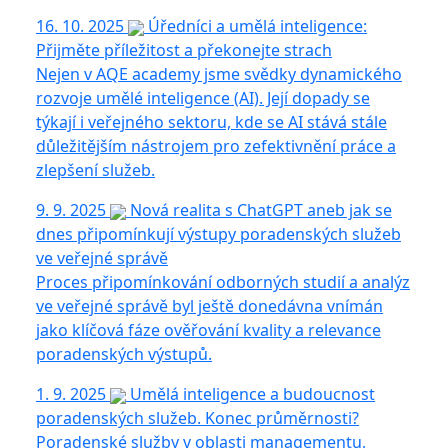
16. 10. 2025
Úředníci a umělá inteligence:
Přijměte příležitost a překonejte strach
Nejen v AQE academy jsme svědky dynamického
rozvoje umělé inteligence (AI). Její dopady se
týkají i veřejného sektoru, kde se AI stává stále
důležitějším nástrojem pro zefektivnění práce a
zlepšení služeb.
9. 9. 2025
Nová realita s ChatGPT aneb jak se
dnes připomínkují výstupy poradenských služeb
ve veřejné správě
Proces připomínkování odborných studií a analýz
ve veřejné správě byl ještě donedávna vnímán
jako klíčová fáze ověřování kvality a relevance
poradenských výstupů.
1. 9. 2025
Umělá inteligence a budoucnost
poradenských služeb. Konec průměrnosti?
Poradenské služby v oblasti managementu,