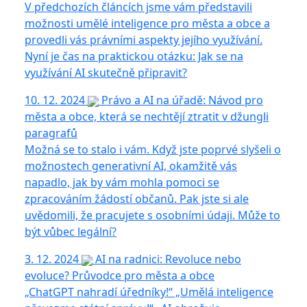
V předchozích článcích jsme vám představili
možnosti umělé inteligence pro města a obce a
provedli vás právními aspekty jejího využívání.
Nyní je čas na praktickou otázku: Jak se na
využívání AI skutečně připravit?
10. 12. 2024
Právo a AI na úřadě: Návod pro
města a obce, která se nechtějí ztratit v džungli
paragrafů
Možná se to stalo i vám. Když jste poprvé slyšeli o
možnostech generativní AI, okamžitě vás
napadlo, jak by vám mohla pomoci se
zpracováním žádostí občanů. Pak jste si ale
uvědomili, že pracujete s osobními údaji. Může to
být vůbec legální?
3. 12. 2024
AI na radnici: Revoluce nebo
evoluce? Průvodce pro města a obce
„ChatGPT nahradí úředníky!“ „Umělá inteligence