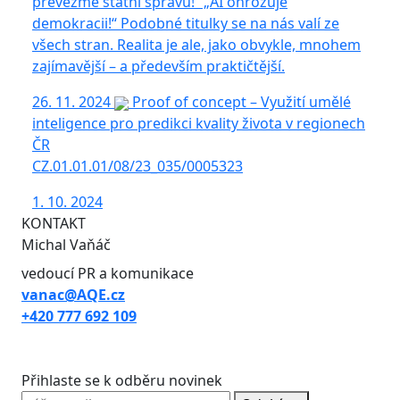
převezme státní správu!“ „AI ohrožuje
demokracii!“ Podobné titulky se na nás valí ze
všech stran. Realita je ale, jako obvykle, mnohem
zajímavější – a především praktičtější.
26. 11. 2024
Proof of concept – Využití umělé
inteligence pro predikci kvality života v regionech
ČR
CZ.01.01.01/08/23_035/0005323
1. 10. 2024
KONTAKT
Michal Vaňáč
vedoucí PR a komunikace
vanac@AQE.cz
+420 777 692 109
Přihlaste se k odběru novinek