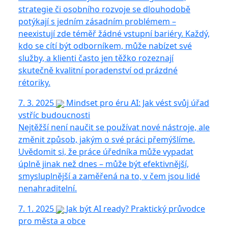
strategie či osobního rozvoje se dlouhodobě
potýkají s jedním zásadním problémem –
neexistují zde téměř žádné vstupní bariéry. Každý,
kdo se cítí být odborníkem, může nabízet své
služby, a klienti často jen těžko rozeznají
skutečně kvalitní poradenství od prázdné
rétoriky.
7. 3. 2025
Mindset pro éru AI: Jak vést svůj úřad
vstříc budoucnosti
Nejtěžší není naučit se používat nové nástroje, ale
změnit způsob, jakým o své práci přemýšlíme.
Uvědomit si, že práce úředníka může vypadat
úplně jinak než dnes – může být efektivnější,
smysluplnější a zaměřená na to, v čem jsou lidé
nenahraditelní.
7. 1. 2025
Jak být AI ready? Praktický průvodce
pro města a obce