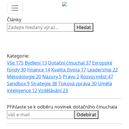
Články
Hledat
Kategorie:
Vše
175
Bydlení
13
Dotační čmuchal
37
Evropské
fondy
30
Finance
14
Kvalita života
17
Leadership
22
Metodologie
20
Názory
5
Právo
2
Rozvoj měst
47
Sandbox
9
Strategie
38
Tisková zpráva
30
Umělá
inteligence
12
Vzdělávání
23
Přihlaste se k odběru novinek dotačního čmuchala
Odebírat