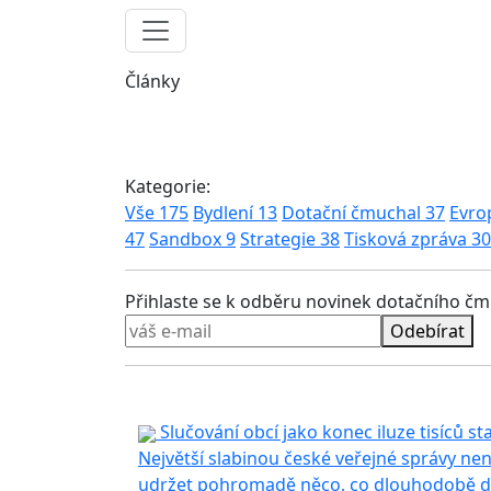
Články
Kategorie:
Vše
175
Bydlení
13
Dotační čmuchal
37
Evro
47
Sandbox
9
Strategie
38
Tisková zpráva
30
Přihlaste se k odběru novinek dotačního č
Odebírat
Slučování obcí jako konec iluze tisíců st
Největší slabinou české veřejné správy není
udržet pohromadě něco, co dlouhodobě dr