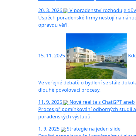
20. 3. 2026
V poradenství rozhoduje dů
Úspěch poradenské firmy nestojí na náhodě 
opravdu věří.
15. 11. 2025
Kdo
Ve veřejné debatě o bydlení se stále dokola 
dlouhé povolovací procesy.
11. 9. 2025
Nová realita s ChatGPT aneb
Proces připomínkování odborných studií a 
poradenských výstupů.
1. 9. 2025
Strategie na jeden slide