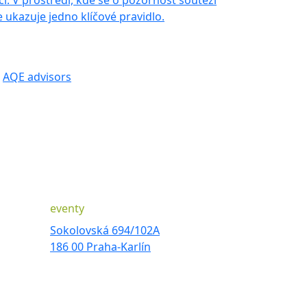
. V prostředí, kde se o pozornost soutěží
 ukazuje jedno klíčové pravidlo.
AQE advisors
eventy
Sokolovská 694/102A
186 00 Praha-Karlín