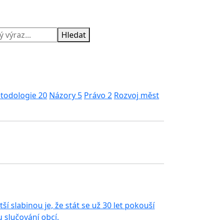
Hledat
todologie
20
Názory
5
Právo
2
Rozvoj měst
í slabinou je, že stát se už 30 let pokouší
slučování obcí.