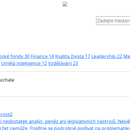
pské fondy
30
Finance
14
Kvalita života
17
Leadership
22
Me
Umělá inteligence
12
Vzdělávání
23
muchala
arostů
 nedostatek analýz, peněz ani legislativních nástrojů. Největš
žet nemůže. Pojďme se podrobně podívat na problematiku 