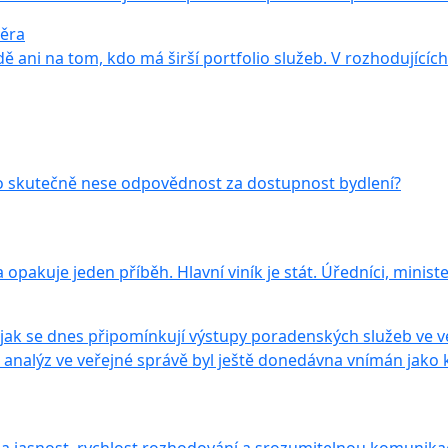
věra
ani na tom, kdo má širší portfolio služeb. V rozhodujících
 skutečně nese odpovědnost za dostupnost bydlení?
opakuje jeden příběh. Hlavní viník je stát. Úředníci, ministe
 jak se dnes připomínkují výstupy poradenských služeb ve v
analýz ve veřejné správě byl ještě donedávna vnímán jako kl