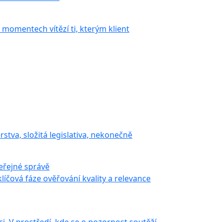
 momentech vítězí ti, kterým klient
rstva, složitá legislativa, nekonečně
eřejné správě
íčová fáze ověřování kvality a relevance