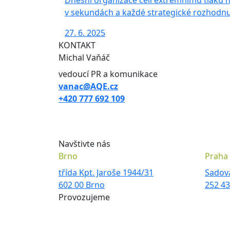
Dnešní organizace čelí extrémnímu tlaku n
v sekundách a každé strategické rozhodnutí
27. 6. 2025
KONTAKT
Michal Vaňáč
vedoucí PR a komunikace
vanac@AQE.cz
+420 777 692 109
Navštivte nás
Brno
Praha
třída Kpt. Jaroše 1944/31
Sadov
602 00 Brno
252 4
Provozujeme