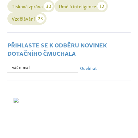
30
12
Tisková zpráva
Umělá inteligence
23
Vzdělávání
přihlaste se k odběru novinek
dotačního čmuchala
Odebírat