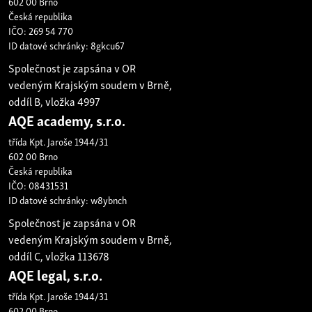
602 00 Brno
Česká republika
IČO: 269 54 770
ID datové schránky: 8gkcu67
Společnost je zapsána v OR
vedeným Krajským soudem v Brně,
oddíl B, vložka 4997
AQE academy, s.r.o.
třída Kpt. Jaroše 1944/31
602 00 Brno
Česká republika
IČO: 08431531
ID datové schránky: w8ybnch
Společnost je zapsána v OR
vedeným Krajským soudem v Brně,
oddíl C, vložka 113678
AQE legal, s.r.o.
třída Kpt. Jaroše 1944/31
602 00 Brno