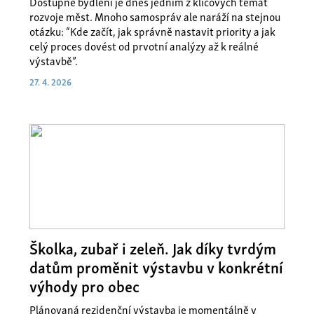
Dostupné bydlení je dnes jedním z klíčových témat
rozvoje měst. Mnoho samospráv ale naráží na stejnou
otázku: “Kde začít, jak správně nastavit priority a jak
celý proces dovést od prvotní analýzy až k reálné
výstavbě”.
27. 4. 2026
Školka, zubař i zeleň. Jak díky tvrdým
datům proměnit výstavbu v konkrétní
výhody pro obec
Plánovaná rezidenční výstavba je momentálně v