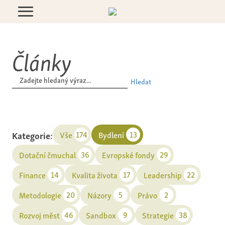
Články
Hledat
Kategorie:
174
13
Vše
Bydlení
36
29
Dotační čmuchal
Evropské fondy
14
17
22
Finance
Kvalita života
Leadership
20
5
2
Metodologie
Názory
Právo
46
9
38
Rozvoj měst
Sandbox
Strategie