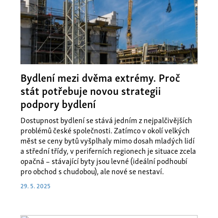
Bydlení mezi dvěma extrémy. Proč
stát potřebuje novou strategii
podpory bydlení
Dostupnost bydlení se stává jedním z nejpalčivějších
problémů české společnosti. Zatímco v okolí velkých
měst se ceny bytů vyšplhaly mimo dosah mladých lidí
a střední třídy, v periferních regionech je situace zcela
opačná – stávající byty jsou levné (ideální podhoubí
pro obchod s chudobou), ale nové se nestaví.
29. 5. 2025