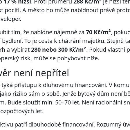
 o
17 % nižší
. Proti průměru
288 Kč/m²
je nižší t
t pocítí. A město ho může nabídnout právě proto
veloper.
ubit tím, že nabídne nájemné za
70 Kč/m²
, pokud
 bydlení. To je cesta k chátrání majetku. Stejně t
rh a vybírat
280 nebo 300 Kč/m²
. Pokud vlastní
perský zisk, může se pohybovat níže.
r není nepřítel
e týká přístupu k dluhovému financování. V komuná
jako riziko sám o sobě. Jenže bytový dům není běž
 Bude sloužit min. 50–70 let. Není racionální sna
 rozpočtových let.
tivu patří dlouhodobé financování. Rozumný úv