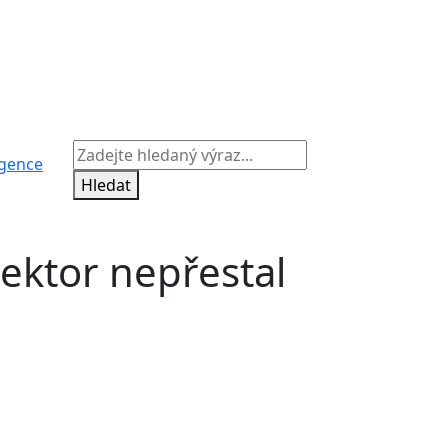
igence
Hledat
ektor nepřestal