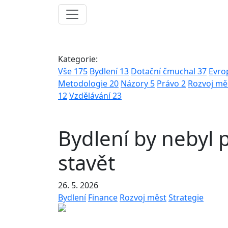
Kategorie:
Vše
175
Bydlení
13
Dotační čmuchal
37
Evro
Metodologie
20
Názory
5
Právo
2
Rozvoj mě
12
Vzdělávání
23
Bydlení by nebyl 
stavět
26. 5. 2026
Bydlení
Finance
Rozvoj měst
Strategie