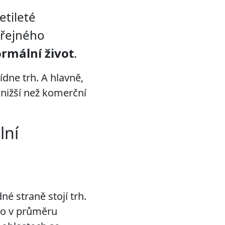
etileté
eřejného
rmální život
.
ídne trh. A hlavně,
nižší než komerční
lní
é straně stojí trh.
lo v průměru