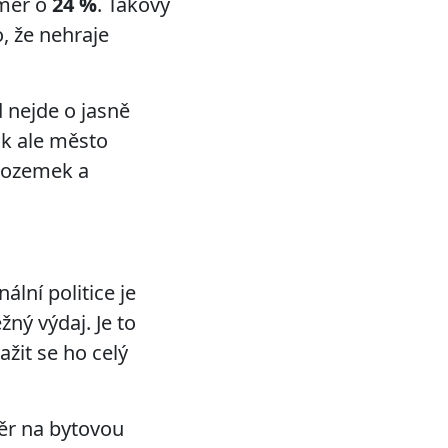
éměř o
24 %
. Takový
, že nehraje
 nejde o jasně
ak ale město
 pozemek a
lní politice je
ný výdaj. Je to
žit se ho celý
ěr na bytovou