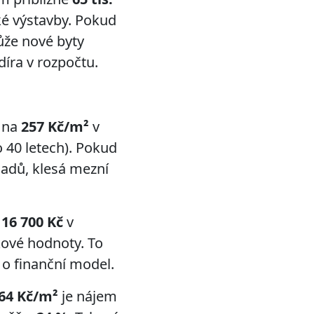
ké výstavby. Pokud
že nové byty
díra v rozpočtu.
ě na
257 Kč/m²
v
 40 letech). Pokud
ladů, klesá mezní
ě
16 700 Kč
v
kové hodnoty. To
 o finanční model.
64 Kč/m²
je nájem