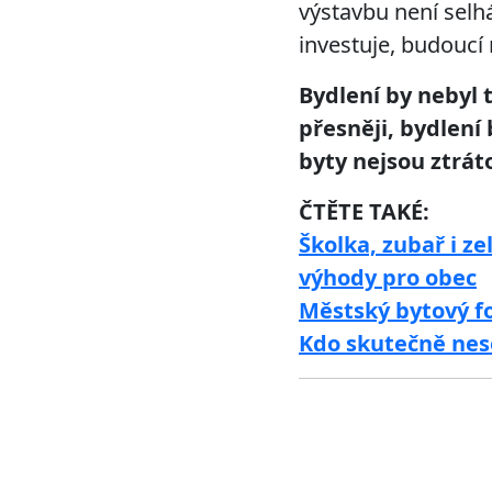
výstavbu není selhá
investuje, budoucí
Bydlení by nebyl 
přesněji, bydlení
byty nejsou ztrát
ČTĚTE TAKÉ:
Školka, zubař i z
výhody pro obec
Městský bytový f
Kdo skutečně nes