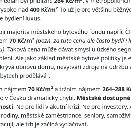
 medián byl přibližně
264 Kč/m²
. V metropolitních
vysoko nad
400 Kč/m²
To už je pro většinu běžn
je bydlení luxus.
ojí majorita městského bytového fondu napříč Č
olem
70 Kč/m²
(pozn. za tuto cenu ale často bydlí i 
u)
. Taková cena může dávat smysl u úzkého seg
dlení. Ale jako základ městské bytové politiky j
krývá obnovu domu, nevytváří zdroje na údržbu
a bytech prodělává“.
ním nájmem
70 Kč/m²
a tržním nájmem
264–288 K
co v Česku dramaticky chybí.
Městské dostupné 
nosti
. Ne pro lidi v akutní krizi. Ne pro investory. 
rodiny, městské zaměstnance, seniory, samoživitel
ují, ale trh je začíná vytlačovat.