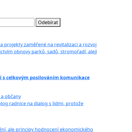
Odebírat
projekty zaměřené na revitalizaci a rozvoj
nictvím obnovy parků, sadů, stromořadí, alejí
isí s celkovým posilováním komunikace
y a občany
log radnice na dialog s lidmi, protože
ění, ale principy hodnocení ekonomického