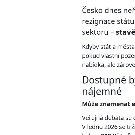
Česko dnes neře
rezignace státu
sektoru –
stavě
Kdyby stát a města 
pokud vlastní poze
nabídka, ale zárov
Dostupné b
nájemné
Může znamenat e
Veřejná debata se 
V lednu 2026 se t