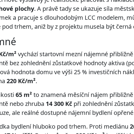
ahové plochy
. A právě tady se ukazuje síla městs
emek a pracuje s dlouhodobým LCC modelem, mů
 pod trhem, aniž by z projektu musela být černá 
emné
 Kč/m²
vychází startovní mezní nájemné přibližn
antě bez zohlednění zůstatkové hodnoty aktiva (po
ková hodnota domu ve výši 25 % investičních nák
 na
220 Kč/m²
.
ikosti
65 m²
to znamená měsíční nájem přibližn
antě nebo zhruba
14 300 Kč
při zohlednění zůstat
uze, ale reálné dostupné nájemní bydlení opřené
bídka bydlení hluboko pod trhem. Proti mediánu
2