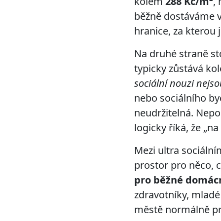
kolem
288 Kč/m²
,
běžně dostáváme 
hranice, za kterou 
Na druhé straně st
typicky zůstává k
sociální nouzi nejso
nebo sociálního by
neudržitelná. Nepo
logicky říká, že „n
Mezi ultra sociál
prostor pro něco, 
pro běžné domác
zdravotníky, mladé 
městě normálně prac