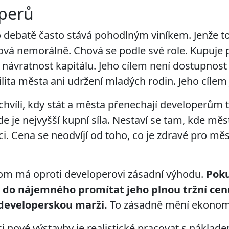
operů
o debatě často stává pohodlným viníkem. Jenže to 
ová nemorálně. Chová se podle své role. Kupuje
dá návratnost kapitálu. Jeho cílem není dostupnost
lita města ani udržení mladých rodin. Jeho cílem 
hvíli, kdy stát a města přenechají developerům t
de je nejvyšší kupní síla. Nestaví se tam, kde mě
ci. Cena se neodvíjí od toho, co je zdravé pro měs
tom má oproti developerovi zásadní výhodu.
Poku
do nájemného promítat jeho plnou tržní cen
 developerskou marži.
To zásadně mění ekonomi
i nové výstavby je realistické pracovat s náklad