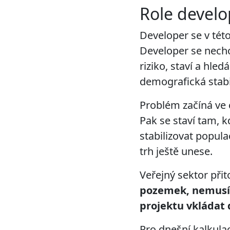
Role devel
Developer se v tét
Developer se nech
riziko, staví a hle
demografická stabi
Problém začíná ve c
Pak se staví tam, k
stabilizovat popula
trh ještě unese.
Veřejný sektor při
pozemek, nemusí 
projektu vkládat
Pro dnešní kalkulac