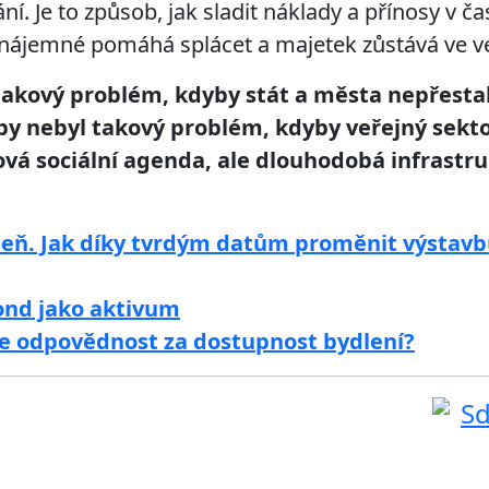
ní. Je to způsob, jak sladit náklady a přínosy v 
 nájemné pomáhá splácet a majetek zůstává ve ve
takový problém, kdyby stát a města nepřestaly
 by nebyl takový problém, kdyby veřejný sekto
ová sociální agenda, ale dlouhodobá infrastr
eleň. Jak díky tvrdým datům proměnit výstavb
ond jako aktivum
e odpovědnost za dostupnost bydlení?
Sd