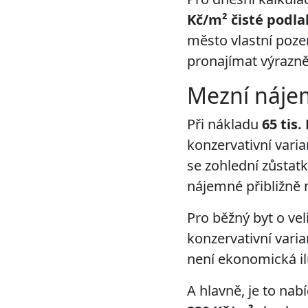
Kč/m² čisté podl
město vlastní poz
pronajímat výrazně
Mezní náj
Při nákladu
65 tis.
konzervativní vari
se zohlední zůstat
nájemné přibližně
Pro běžný byt o vel
konzervativní vari
není ekonomická il
A hlavně, je to na