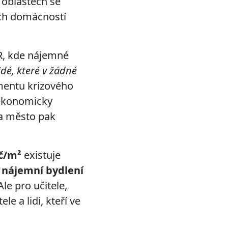
 oblastech se
ých domácností
R, kde nájemné
lidé, které v žádné
mentu krizového
e ekonomicky
 a město pak
č/m²
existuje
nájemní bydlení
Ale pro učitele,
e a lidi, kteří ve