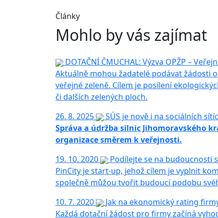
Články
Mohlo by vás zajímat
DOTAČNÍ ČMUCHAL: Výzva OPŽP – Veřejná 
Aktuálně mohou žadatelé podávat žádosti o 
veřejné zeleně. Cílem je posílení ekologický
či dalších zelených ploch.
26. 8. 2025
SÚS je nově i na sociálních sítí
Správa a údržba silnic Jihomoravského kr
organizace směrem k veřejnosti.
19. 10. 2020
Podílejte se na budoucnosti s
PinCity je start-up, jehož cílem je vyplnit 
společně můžou tvořit budoucí podobu svéh
10. 7. 2020
Jak na ekonomický rating firm
Každá dotační žádost pro firmy začíná vyh