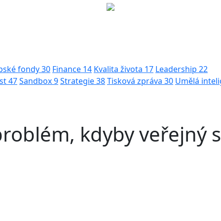
pské fondy
30
Finance
14
Kvalita života
17
Leadership
22
st
47
Sandbox
9
Strategie
38
Tisková zpráva
30
Umělá intel
problém, kdyby veřejný s