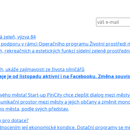
zeleň, výzva 84
podporu v rámci Operačního programu Životní prostředí na 
ch, rekreačních a estetických funkcí sídelní zeleně prostřed
ch, ukáže zajímavosti ze života silničářů
aje je od listopadu aktivní i na Facebooku. Změna souv
vého města! Start-up PinCity chce zlepšit dialog mezi měst
komunikační prostor mezi městy a jejich občany a změnit mono
o města, podle svých představ.
y pro dotace?
odnocením její ekonomické kondice. Dotační programy se m