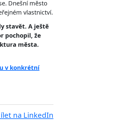
čase. Dnešní město
řejném vlastnictví.
 stavět. A ještě
r pochopil, že
uktura města.
u v konkrétní
ílet na LinkedIn