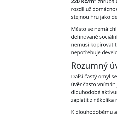
220 Kč/m²
zhruba
rozdíl už domácnos
stejnou hru jako de
Město se nemá chl
definované sociální
nemusí kopírovat t
nepotřebuje develo
Rozumný úvě
Další častý omyl s
úvěr často vnímán 
dlouhodobé aktivum.
zaplatit z několika
K dlouhodobému ak