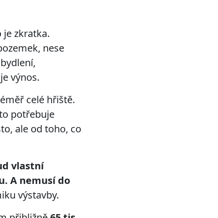
je zkratka.
 pozemek, nese
 bydlení,
je výnos.
éměř celé hřiště.
sto potřebuje
to, ale od toho, co
d vlastní
u. A nemusí do
ku výstavby.
em přibližně
65 tis.