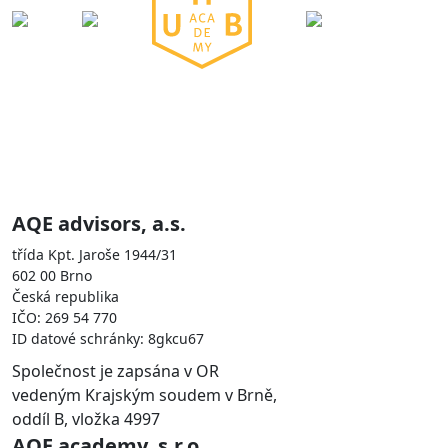
Skupina AQE je zastoupena
společnostmi
AQE advisors, a.s.
třída Kpt. Jaroše 1944/31
602 00 Brno
Česká republika
IČO: 269 54 770
ID datové schránky: 8gkcu67
Společnost je zapsána v OR
vedeným Krajským soudem v Brně,
oddíl B, vložka 4997
AQE academy, s.r.o.