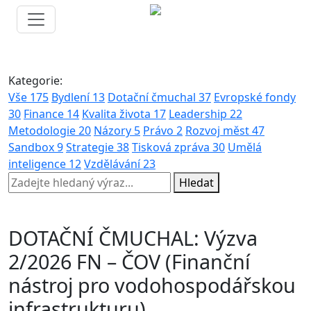
Kategorie:
Vše
175
Bydlení
13
Dotační čmuchal
37
Evropské fondy
30
Finance
14
Kvalita života
17
Leadership
22
Metodologie
20
Názory
5
Právo
2
Rozvoj měst
47
Sandbox
9
Strategie
38
Tisková zpráva
30
Umělá
inteligence
12
Vzdělávání
23
Hledat
DOTAČNÍ ČMUCHAL: Výzva
2/2026 FN – ČOV (Finanční
nástroj pro vodohospodářskou
infrastrukturu)