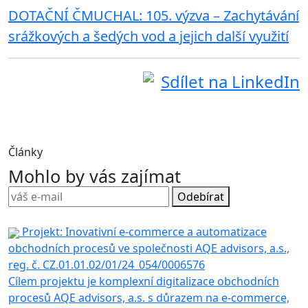
DOTAČNÍ ČMUCHAL: 105. výzva – Zachytávání
srážkových a šedých vod a jejich další využití
Sdílet na LinkedIn
Články
Mohlo by vás zajímat
Odebírat
Projekt: Inovativní e-commerce a automatizace
obchodních procesů ve společnosti AQE advisors, a.s.,
reg. č. CZ.01.01.02/01/24_054/0006576
Cílem projektu je komplexní digitalizace obchodních
procesů AQE advisors, a.s. s důrazem na e-commerce,