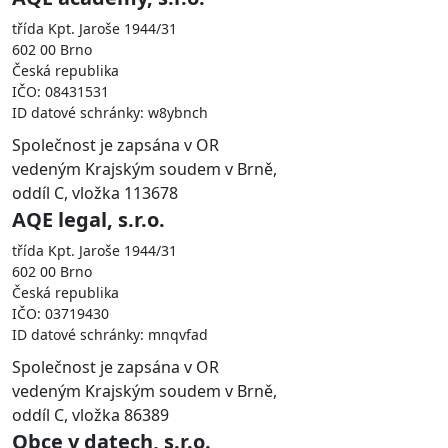
třída Kpt. Jaroše 1944/31
602 00 Brno
Česká republika
IČO: 08431531
ID datové schránky: w8ybnch
Společnost je zapsána v OR
vedeným Krajským soudem v Brně,
oddíl C, vložka 113678
AQE legal, s.r.o.
třída Kpt. Jaroše 1944/31
602 00 Brno
Česká republika
IČO: 03719430
ID datové schránky: mnqvfad
Společnost je zapsána v OR
vedeným Krajským soudem v Brně,
oddíl C, vložka 86389
Obce v datech, s.r.o.