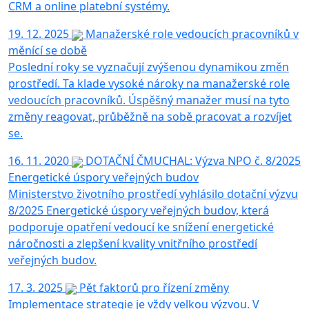
CRM a online platební systémy.
19. 12. 2025
Manažerské role vedoucích pracovníků v
měnící se době
Poslední roky se vyznačují zvýšenou dynamikou změn
prostředí. Ta klade vysoké nároky na manažerské role
vedoucích pracovníků. Úspěšný manažer musí na tyto
změny reagovat, průběžně na sobě pracovat a rozvíjet
se.
16. 11. 2020
DOTAČNÍ ČMUCHAL: Výzva NPO č. 8/2025
Energetické úspory veřejných budov
Ministerstvo životního prostředí vyhlásilo dotační výzvu
8/2025 Energetické úspory veřejných budov, která
podporuje opatření vedoucí ke snížení energetické
náročnosti a zlepšení kvality vnitřního prostředí
veřejných budov.
17. 3. 2025
Pět faktorů pro řízení změny
Implementace strategie je vždy velkou výzvou.
V