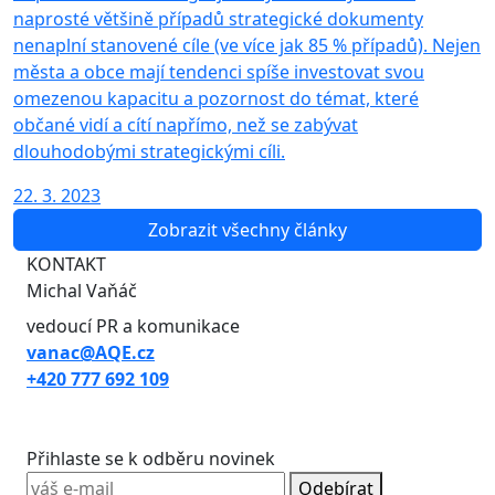
naprosté většině případů strategické dokumenty
nenaplní stanovené cíle (ve více jak 85 % případů). Nejen
města a obce mají tendenci spíše investovat svou
omezenou kapacitu a pozornost do témat, které
občané vidí a cítí napřímo, než se zabývat
dlouhodobými strategickými cíli.
22. 3. 2023
Zobrazit všechny články
KONTAKT
Michal Vaňáč
vedoucí PR a komunikace
vanac@AQE.cz
+420 777 692 109
Přihlaste se k odběru novinek
Odebírat