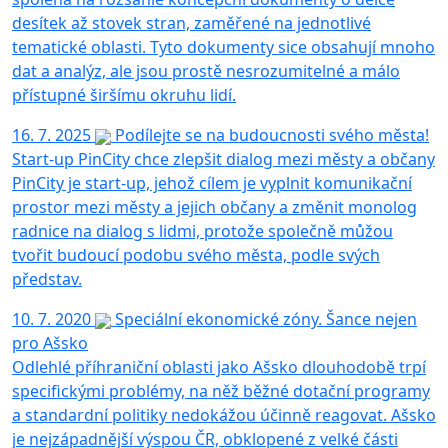
desítek až stovek stran, zaměřené na jednotlivé
tematické oblasti. Tyto dokumenty sice obsahují mnoho
dat a analýz, ale jsou prostě nesrozumitelné a málo
přístupné širšímu okruhu lidí.
16. 7. 2025
Podílejte se na budoucnosti svého města!
Start-up PinCity chce zlepšit dialog mezi městy a občany
PinCity je start-up, jehož cílem je vyplnit komunikační
prostor mezi městy a jejich občany a změnit monolog
radnice na dialog s lidmi, protože společně můžou
tvořit budoucí podobu svého města, podle svých
představ.
10. 7. 2020
Speciální ekonomické zóny. Šance nejen
pro Ašsko
Odlehlé příhraniční oblasti jako Ašsko dlouhodobě trpí
specifickými problémy, na něž běžné dotační programy
a standardní politiky nedokážou účinně reagovat. Ašsko
je nejzápadnější výspou ČR, obklopené z velké části