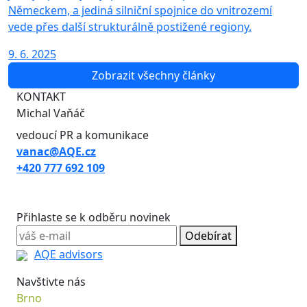
Německem, a jediná silniční spojnice do vnitrozemí
vede přes další strukturálně postižené regiony.
9. 6. 2025
Zobrazit všechny články
KONTAKT
Michal Vaňáč
vedoucí PR a komunikace
vanac@AQE.cz
+420 777 692 109
Přihlaste se k odběru novinek
Odebírat
AQE advisors
Navštivte nás
Brno