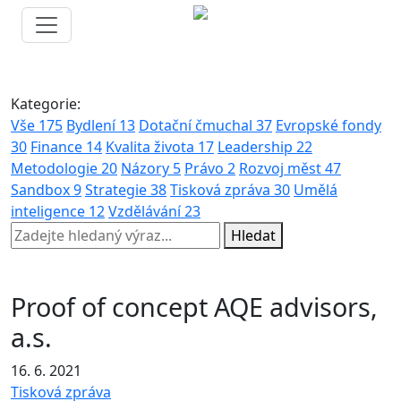
Kategorie:
Vše
175
Bydlení
13
Dotační čmuchal
37
Evropské fondy
30
Finance
14
Kvalita života
17
Leadership
22
Metodologie
20
Názory
5
Právo
2
Rozvoj měst
47
Sandbox
9
Strategie
38
Tisková zpráva
30
Umělá
inteligence
12
Vzdělávání
23
Hledat
Proof of concept AQE advisors,
a.s.
16. 6. 2021
Tisková zpráva