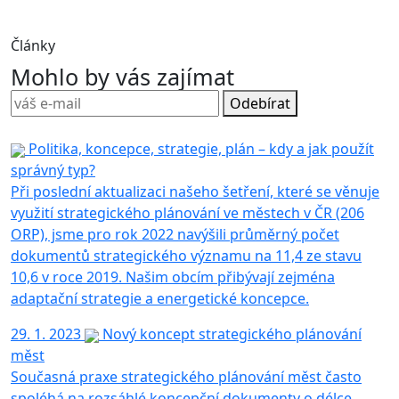
Články
Mohlo by vás zajímat
Odebírat
Politika, koncepce, strategie, plán – kdy a jak použít
správný typ?
Při poslední aktualizaci našeho šetření, které se věnuje
využití strategického plánování ve městech v ČR (206
ORP), jsme pro rok 2022 navýšili průměrný počet
dokumentů strategického významu na 11,4 ze stavu
10,6 v roce 2019. Našim obcím přibývají zejména
adaptační strategie a energetické koncepce.
29. 1. 2023
Nový koncept strategického plánování
měst
Současná praxe strategického plánování měst často
spoléhá na rozsáhlé koncepční dokumenty o délce