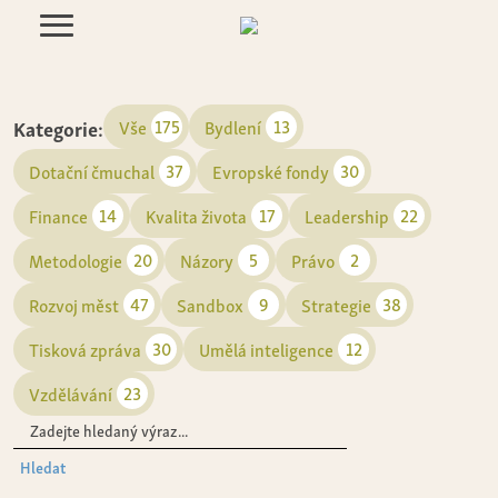
Kategorie:
175
13
Vše
Bydlení
37
30
Dotační čmuchal
Evropské fondy
14
17
22
Finance
Kvalita života
Leadership
20
5
2
Metodologie
Názory
Právo
47
9
38
Rozvoj měst
Sandbox
Strategie
30
12
Tisková zpráva
Umělá inteligence
23
Vzdělávání
Hledat