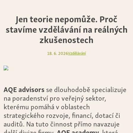
Jen teorie nepomůže. Proč
stavíme vzdělávání na reálných
zkušenostech
18. 6. 2026
Vzdělávání
AQE advisors
se dlouhodobě specializuje
na poradenství pro veřejný sektor,
kterému pomáhá v oblastech
strategického rozvoje, financí, dotací či
auditů. Na tuto činnost přímo navazuje
další divize firmy,
AQE academy
, která