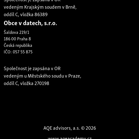
vedeným Krajským soudem v Brně,
oddíl C, vložka 86389
Obce v datech, s.r.o.
Šaldova 219/1
186 00 Praha 8
Česká republika
IČO: 057 55 875
Společnost je zapsána v OR
vedeným u Městského soudu v Praze,
oddíl C, vložka 270198
AQE advisors, a.s. © 2026
www.aqeacademy.cz