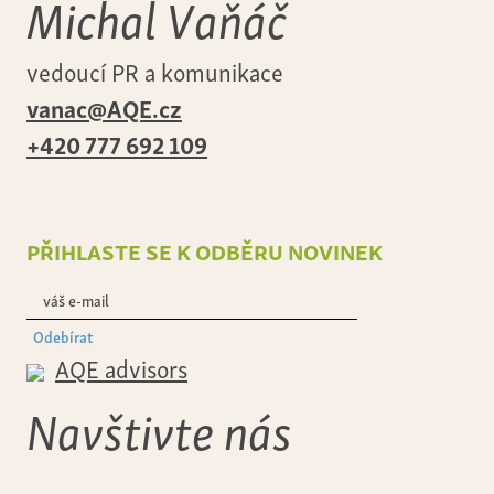
Michal Vaňáč
vedoucí PR a komunikace
vanac@AQE.cz
+420 777 692 109
přihlaste se k odběru novinek
Odebírat
AQE advisors
Navštivte nás