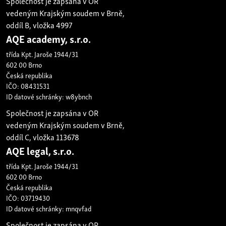
Společnost je zapsána v OR
vedeným Krajským soudem v Brně,
oddíl B, vložka 4997
AQE academy, s.r.o.
třída Kpt. Jaroše 1944/31
602 00 Brno
Česká republika
IČO: 08431531
ID datové schránky: w8ybnch
Společnost je zapsána v OR
vedeným Krajským soudem v Brně,
oddíl C, vložka 113678
AQE legal, s.r.o.
třída Kpt. Jaroše 1944/31
602 00 Brno
Česká republika
IČO: 03719430
ID datové schránky: mnqvfad
Společnost je zapsána v OR