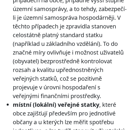
případech na obce, případně vyšší stupně
územní samosprávy, a to tehdy, zabezpečí-
li je územní samospráva hospodárněji. V
těchto případech je zpravidla stanoven
celostátně platný standard statku
(například u základního vzdělání). To do
značné míry ovlivňuje i možnost uživatelů
(obyvatel) bezprostředně kontrolovat
rozsah a kvalitu upřednostněných
veřejných statků, což se pozitivně
projevuje v úrovni hospodaření s
veřejnými finančními prostředky.
místní (lokální) veřejné statky
, které
obce zajišťují především pro jednotlivé
občany a u kterých lze měřit spotřebu