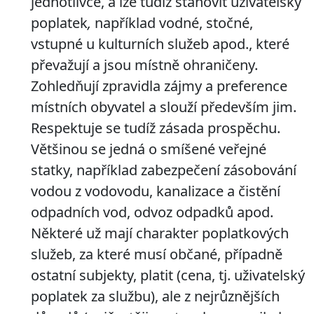
jednotlivce, a lze tudíž stanovit
uživatelský
poplatek
,
například vodné, stočné,
vstupné u kulturních služeb apod., které
převažují a jsou místně ohraničeny.
Zohledňují zpravidla zájmy a preference
místních obyvatel a slouží především jim.
Respektuje se tudíž zásada prospěchu.
Většinou se jedná o smíšené veřejné
statky, například zabezpečení zásobování
vodou z vodovodu, kanalizace a čistění
odpadních vod, odvoz odpadků apod.
Některé už mají charakter
poplatkových
služeb, za které musí občané, případně
ostatní subjekty, platit (cena, tj. uživatelský
poplatek za službu), ale z nejrůznějších