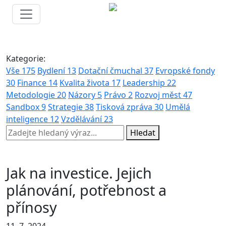
Kategorie:
Vše
175
Bydlení
13
Dotační čmuchal
37
Evropské fondy
30
Finance
14
Kvalita života
17
Leadership
22
Metodologie
20
Názory
5
Právo
2
Rozvoj měst
47
Sandbox
9
Strategie
38
Tisková zpráva
30
Umělá
inteligence
12
Vzdělávání
23
Hledat
Jak na investice. Jejich
plánování, potřebnost a
přínosy