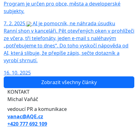
Program je určen pro obce, města a developerské
subjekty.
7. 2. 2025
AI je pomocník, ne náhrada úsudku
Ranní shon v kanceláři. Pět otevřených oken v prohlížeči
ze včera, tři telefonáty, jeden e-mail s naléhavým
„potřebujeme to dnes“. Do toho vyskočí nápověda od
AI, která slibuje, že přepíše zápis, sečte dotazník a
vyrobí shrnutí.
16. 10. 2025
Zobrazit všechny články
KONTAKT
Michal Vaňáč
vedoucí PR a komunikace
vanac@AQE.cz
+420 777 692 109