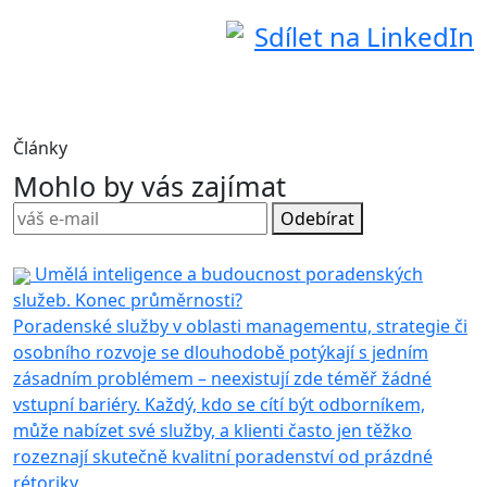
Sdílet na LinkedIn
Články
Mohlo by vás zajímat
Odebírat
Umělá inteligence a budoucnost poradenských
služeb. Konec průměrnosti?
Poradenské služby v oblasti managementu, strategie či
osobního rozvoje se dlouhodobě potýkají s jedním
zásadním problémem – neexistují zde téměř žádné
vstupní bariéry. Každý, kdo se cítí být odborníkem,
může nabízet své služby, a klienti často jen těžko
rozeznají skutečně kvalitní poradenství od prázdné
rétoriky.