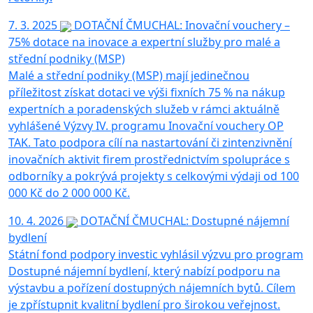
7. 3. 2025
DOTAČNÍ ČMUCHAL: Inovační vouchery –
75% dotace na inovace a expertní služby pro malé a
střední podniky (MSP)
Malé a střední podniky (MSP) mají jedinečnou
příležitost získat dotaci ve výši fixních 75 % na nákup
expertních a poradenských služeb v rámci aktuálně
vyhlášené Výzvy IV. programu Inovační vouchery OP
TAK. Tato podpora cílí na nastartování či zintenzivnění
inovačních aktivit firem prostřednictvím spolupráce s
odborníky a pokrývá projekty s celkovými výdaji od 100
000 Kč do 2 000 000 Kč.
10. 4. 2026
DOTAČNÍ ČMUCHAL: Dostupné nájemní
bydlení
Státní fond podpory investic vyhlásil výzvu pro program
Dostupné nájemní bydlení, který nabízí podporu na
výstavbu a pořízení dostupných nájemních bytů. Cílem
je zpřístupnit kvalitní bydlení pro širokou veřejnost.