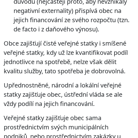
důvodů (nejčastěji proto, aby nevznikaly
negativní externality) přispívá obec na
jejich financování ze svého rozpočtu (tzn.
de facto i z daňového výnosu).
Obce zajišťují
čisté veřejné statky i smíšené
veřejné statky
,
kdy už lze kvantifikovat podíl
jednotlivce na spotřebě, nelze však dělit
kvalitu služby, tato spotřeba je dobrovolná.
Upřednostněné, národní a lokální veřejné
statky zajišťuje obec, ústřední vláda se ale
vždy podílí na jejich financování.
Veřejné statky zajišťuje obec sama
prostřednictvím svých municipálních
podniků, nebo prostřednictvím zakázky u