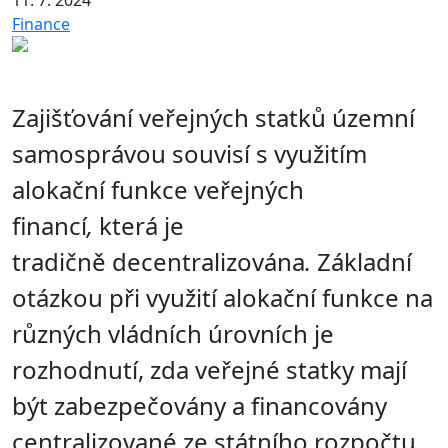
11. 7. 2024
Finance
Zajišťování veřejných statků územní
samosprávou souvisí s využitím
alokační funkce veřejných
financí
,
která je
tradičně
decentralizována
.
Základní
otázkou při využití alokační funkce na
různých vládních úrovních je
rozhodnutí, zda veřejné statky mají
být zabezpečovány a financovány
centralizované ze státního rozpočtu,