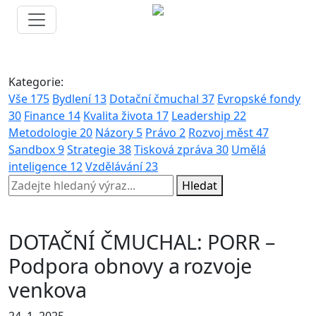
Kategorie:
Vše
175
Bydlení
13
Dotační čmuchal
37
Evropské fondy
30
Finance
14
Kvalita života
17
Leadership
22
Metodologie
20
Názory
5
Právo
2
Rozvoj měst
47
Sandbox
9
Strategie
38
Tisková zpráva
30
Umělá
inteligence
12
Vzdělávání
23
Hledat
DOTAČNÍ ČMUCHAL: PORR –
Podpora obnovy a rozvoje
venkova