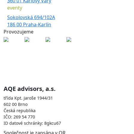
360 01 Karlovy Vary
eventy
Sokolovská 694/102A
186 00 Praha-Karlín
Provozujeme
Skupina AQE je zastoupena
společnostmi
AQE advisors, a.s.
třída Kpt. Jaroše 1944/31
602 00 Brno
Česká republika
IČO: 269 54 770
ID datové schránky: 8gkcu67
Společnost je zapsána v OR