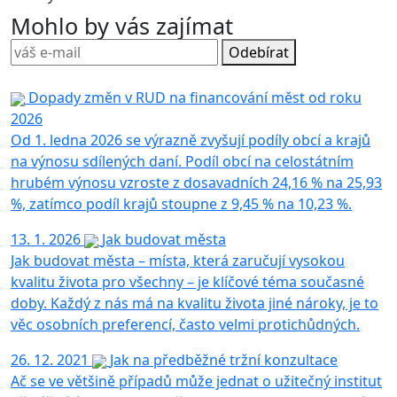
Mohlo by vás zajímat
Odebírat
Dopady změn v RUD na financování měst od roku
2026
Od 1. ledna 2026 se výrazně zvyšují podíly obcí a krajů
na výnosu sdílených daní. Podíl obcí na celostátním
hrubém výnosu vzroste z dosavadních 24,16 % na 25,93
%, zatímco podíl krajů stoupne z 9,45 % na 10,23 %.
13. 1. 2026
Jak budovat města
Jak budovat města – místa, která zaručují vysokou
kvalitu života pro všechny – je klíčové téma současné
doby. Každý z nás má na kvalitu života jiné nároky, je to
věc osobních preferencí, často velmi protichůdných.
26. 12. 2021
Jak na předběžné tržní konzultace
Ač se ve většině případů může jednat o užitečný institut