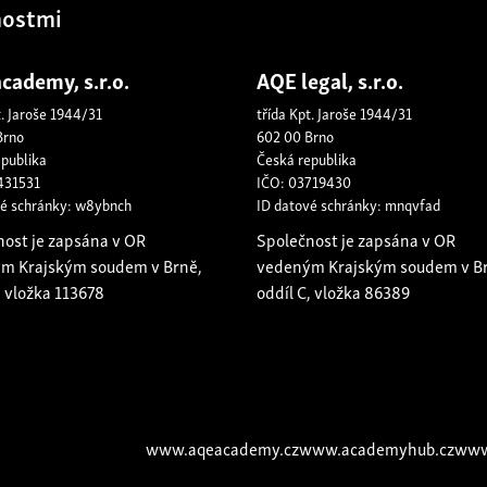
nostmi
cademy, s.r.o.
AQE legal, s.r.o.
t. Jaroše 1944/31
třída Kpt. Jaroše 1944/31
Brno
602 00 Brno
epublika
Česká republika
431531
IČO: 03719430
vé schránky: w8ybnch
ID datové schránky: mnqvfad
nost je zapsána v OR
Společnost je zapsána v OR
m Krajským soudem v Brně,
vedeným Krajským soudem v B
, vložka 113678
oddíl C, vložka 86389
www.aqeacademy.cz
www.academyhub.cz
www