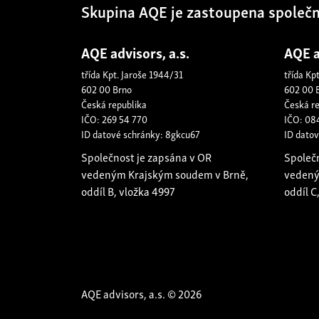
Skupina AQE je zastoupena společ
AQE advisors, a.s.
AQE a
třída Kpt. Jaroše 1944/31
třída Kp
602 00 Brno
602 00 
Česká republika
Česká r
IČO: 269 54 770
IČO: 08
ID datové schránky: 8gkcu67
ID dato
Společnost je zapsána v OR
Společ
vedeným Krajským soudem v Brně,
vedený
oddíl B, vložka 4997
oddíl C
AQE advisors, a.s. © 2026