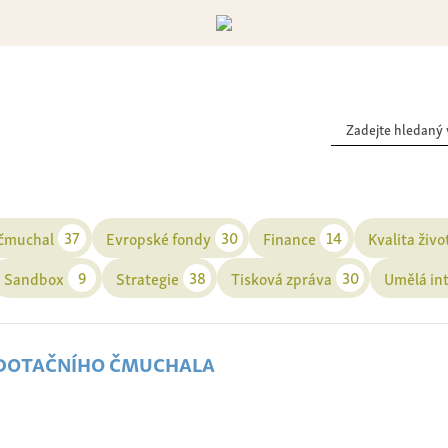
37
30
14
 čmuchal
Evropské fondy
Finance
Kvalita živo
9
38
30
Sandbox
Strategie
Tisková zpráva
Umělá in
 dotačního čmuchala