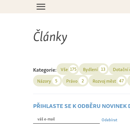
Články
Kategorie:
175
13
Vše
Bydlení
Dotační
5
2
47
Názory
Právo
Rozvoj měst
přihlaste se k odběru novinek
Odebírat