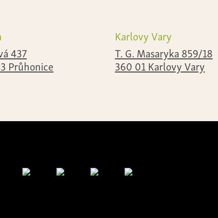
a
Karlovy Vary
vá 437
T. G. Masaryka 859/18
43 Průhonice
360 01 Karlovy Vary