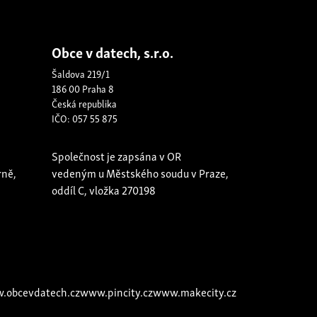
Obce v datech, s.r.o.
Šaldova 219/1
186 00 Praha 8
Česká republika
IČO: 057 55 875
Společnost je zapsána v OR
rně,
vedeným u Městského soudu v Praze,
oddíl C, vložka 270198
.obcevdatech.cz
www.pincity.cz
www.makecity.cz