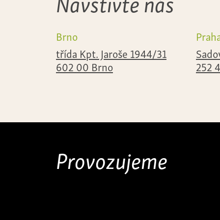
Navštivte nás
Brno
Prah
třída Kpt. Jaroše 1944/31
Sado
602 00 Brno
252 
Provozujeme