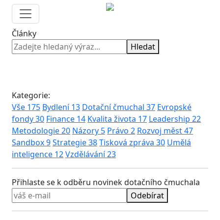
Články
Hledat
Kategorie:
Vše
175
Bydlení
13
Dotační čmuchal
37
Evropské
fondy
30
Finance
14
Kvalita života
17
Leadership
22
Metodologie
20
Názory
5
Právo
2
Rozvoj měst
47
Sandbox
9
Strategie
38
Tisková zpráva
30
Umělá
inteligence
12
Vzdělávání
23
Přihlaste se k odběru novinek dotačního čmuchala
Odebírat