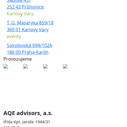
Sadová 437
252 43 Průhonice
Karlovy Vary
T. G. Masaryka 859/18
360 01 Karlovy Vary
eventy
Sokolovská 694/102A
186 00 Praha-Karlín
Provozujeme
Skupina AQE je zastoupena
společnostmi
AQE advisors, a.s.
třída Kpt. Jaroše 1944/31