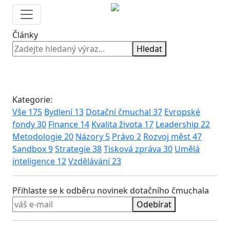
Články
Hledat
Kategorie:
Vše
175
Bydlení
13
Dotační čmuchal
37
Evropské
fondy
30
Finance
14
Kvalita života
17
Leadership
22
Metodologie
20
Názory
5
Právo
2
Rozvoj měst
47
Sandbox
9
Strategie
38
Tisková zpráva
30
Umělá
inteligence
12
Vzdělávání
23
Přihlaste se k odběru novinek dotačního čmuchala
Odebírat