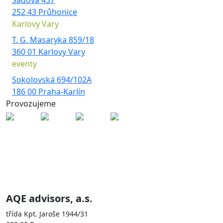
Sadová 437
252 43 Průhonice
Karlovy Vary
T. G. Masaryka 859/18
360 01 Karlovy Vary
eventy
Sokolovská 694/102A
186 00 Praha-Karlín
Provozujeme
Skupina AQE je zastoupena
společnostmi
AQE advisors, a.s.
třída Kpt. Jaroše 1944/31