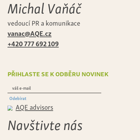
Michal Vaňáč
vedoucí PR a komunikace
vanac@AQE.cz
+420 777 692 109
přihlaste se k odběru novinek
Odebírat
AQE advisors
Navštivte nás