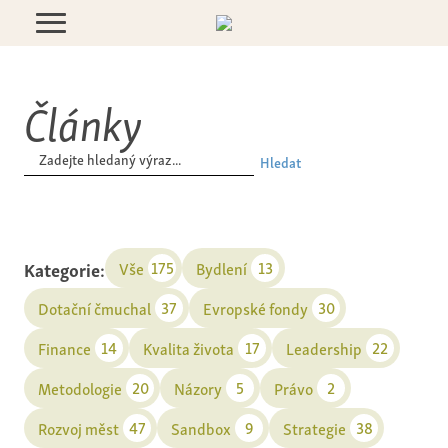
Články
Hledat
Kategorie:
175
13
Vše
Bydlení
37
30
Dotační čmuchal
Evropské fondy
14
17
22
Finance
Kvalita života
Leadership
20
5
2
Metodologie
Názory
Právo
47
9
38
Rozvoj měst
Sandbox
Strategie