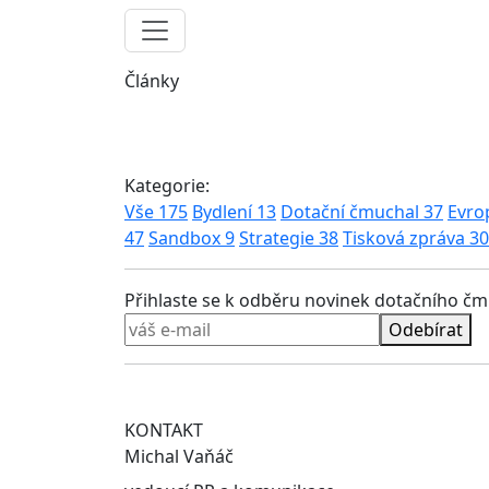
Články
Kategorie:
Vše
175
Bydlení
13
Dotační čmuchal
37
Evro
47
Sandbox
9
Strategie
38
Tisková zpráva
30
Přihlaste se k odběru novinek dotačního č
Odebírat
KONTAKT
Michal Vaňáč