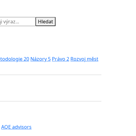
Hledat
todologie
20
Názory
5
Právo
2
Rozvoj měst
AQE advisors