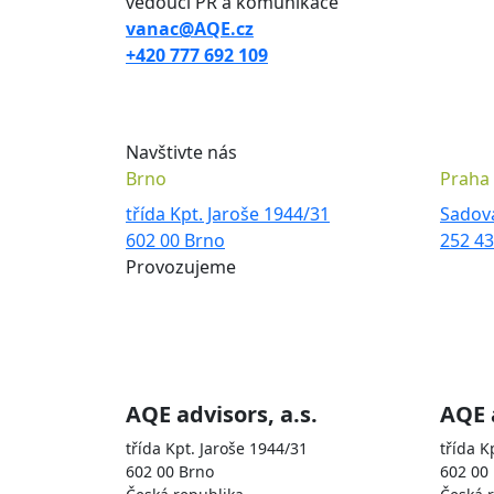
vedoucí PR a komunikace
vanac@AQE.cz
+420 777 692 109
Navštivte nás
Brno
Praha
třída Kpt. Jaroše 1944/31
Sadov
602 00 Brno
252 4
Provozujeme
Skupina AQE je zastoupena sp
AQE advisors, a.s.
AQE 
třída Kpt. Jaroše 1944/31
třída K
602 00 Brno
602 00