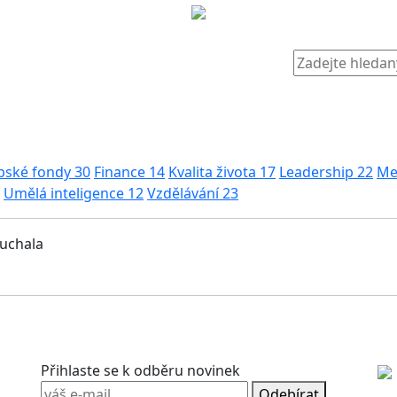
pské fondy
30
Finance
14
Kvalita života
17
Leadership
22
Me
Umělá inteligence
12
Vzdělávání
23
muchala
Přihlaste se k odběru novinek
Odebírat