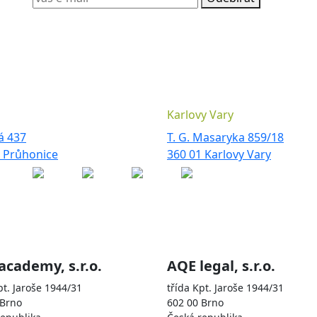
Karlovy Vary
á 437
T. G. Masaryka 859/18
3 Průhonice
360 01 Karlovy Vary
olečnostmi
academy, s.r.o.
AQE legal, s.r.o.
pt. Jaroše 1944/31
třída Kpt. Jaroše 1944/31
 Brno
602 00 Brno