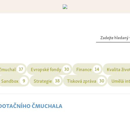
37
30
14
 čmuchal
Evropské fondy
Finance
Kvalita živo
9
38
30
Sandbox
Strategie
Tisková zpráva
Umělá in
 dotačního čmuchala