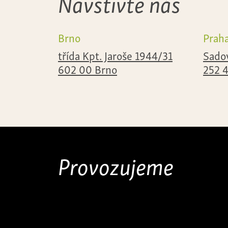
Navštivte nás
Brno
Prah
třída Kpt. Jaroše 1944/31
Sado
602 00 Brno
252 
Provozujeme