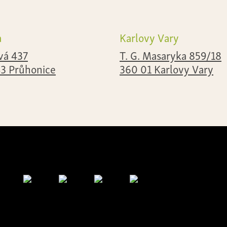
a
Karlovy Vary
vá 437
T. G. Masaryka 859/18
43 Průhonice
360 01 Karlovy Vary