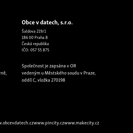
Obce v datech, s.r.o.
Šaldova 219/1
186 00 Praha 8
Česká republika
IČO: 057 55 875
Společnost je zapsána v OR
rně,
vedeným u Městského soudu v Praze,
oddíl C, vložka 270198
.obcevdatech.cz
www.pincity.cz
www.makecity.cz