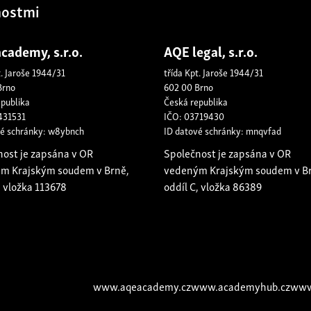
nostmi
cademy, s.r.o.
AQE legal, s.r.o.
t. Jaroše 1944/31
třída Kpt. Jaroše 1944/31
Brno
602 00 Brno
epublika
Česká republika
431531
IČO: 03719430
vé schránky: w8ybnch
ID datové schránky: mnqvfad
nost je zapsána v OR
Společnost je zapsána v OR
m Krajským soudem v Brně,
vedeným Krajským soudem v B
, vložka 113678
oddíl C, vložka 86389
www.aqeacademy.cz
www.academyhub.cz
www