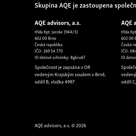
Skupina AQE je zastoupena společ
AQE advisors, a.s.
AQE a
třída Kpt. Jaroše 1944/31
třída Kp
602 00 Brno
602 00 
Česká republika
Česká r
IČO: 269 54 770
IČO: 08
ID datové schránky: 8gkcu67
ID dato
Společnost je zapsána v OR
Společ
vedeným Krajským soudem v Brně,
vedený
oddíl B, vložka 4997
oddíl C
AQE advisors, a.s. © 2026