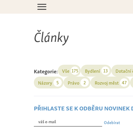
Články
Kategorie:
175
13
Vše
Bydlení
Dotační
5
2
47
Názory
Právo
Rozvoj měst
přihlaste se k odběru novinek
Odebírat