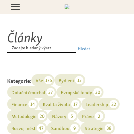
Články
Hledat
Kategorie:
175
13
Vše
Bydlení
37
30
Dotační čmuchal
Evropské fondy
14
17
22
Finance
Kvalita života
Leadership
20
5
2
Metodologie
Názory
Právo
47
9
38
Rozvoj měst
Sandbox
Strategie