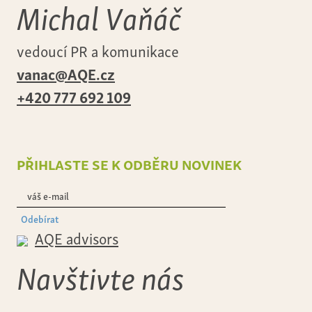
Michal Vaňáč
vedoucí PR a komunikace
vanac@AQE.cz
+420 777 692 109
přihlaste se k odběru novinek
Odebírat
AQE advisors
Navštivte nás