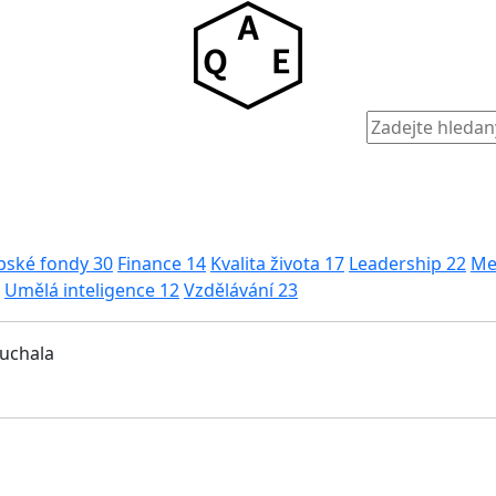
pské fondy
30
Finance
14
Kvalita života
17
Leadership
22
Me
Umělá inteligence
12
Vzdělávání
23
muchala