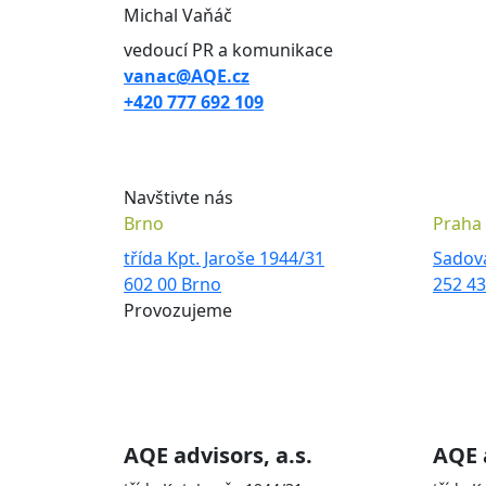
Michal Vaňáč
vedoucí PR a komunikace
vanac@AQE.cz
+420 777 692 109
Navštivte nás
Brno
Praha
třída Kpt. Jaroše 1944/31
Sadov
602 00 Brno
252 4
Provozujeme
Skupina AQE je zastoupena sp
AQE advisors, a.s.
AQE 