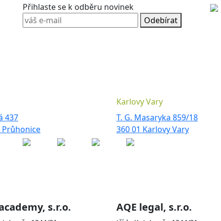
Přihlaste se k odběru novinek
Odebírat
Karlovy Vary
á 437
T. G. Masaryka 859/18
3 Průhonice
360 01 Karlovy Vary
olečnostmi
academy, s.r.o.
AQE legal, s.r.o.