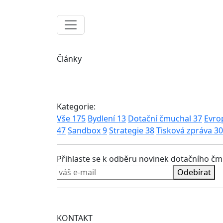
Články
Kategorie:
Vše
175
Bydlení
13
Dotační čmuchal
37
Evro
47
Sandbox
9
Strategie
38
Tisková zpráva
30
Přihlaste se k odběru novinek dotačního č
Odebírat
KONTAKT