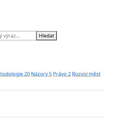
Hledat
todologie
20
Názory
5
Právo
2
Rozvoj měst