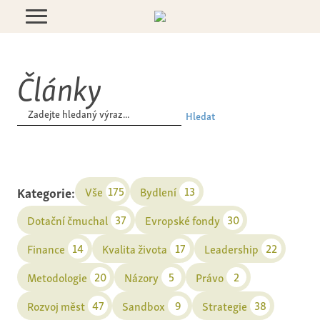
Články
Hledat
Kategorie:
175
13
Vše
Bydlení
37
30
Dotační čmuchal
Evropské fondy
14
17
22
Finance
Kvalita života
Leadership
20
5
2
Metodologie
Názory
Právo
47
9
38
Rozvoj měst
Sandbox
Strategie