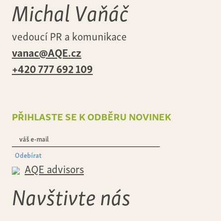
Michal Vaňáč
vedoucí PR a komunikace
vanac@AQE.cz
+420 777 692 109
přihlaste se k odběru novinek
Odebírat
AQE advisors
Navštivte nás