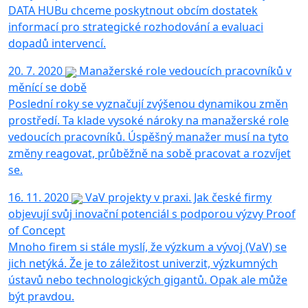
DATA HUBu chceme poskytnout obcím dostatek
informací pro strategické rozhodování a evaluaci
dopadů intervencí.
20. 7. 2020
Manažerské role vedoucích pracovníků v
měnící se době
Poslední roky se vyznačují zvýšenou dynamikou změn
prostředí. Ta klade vysoké nároky na manažerské role
vedoucích pracovníků. Úspěšný manažer musí na tyto
změny reagovat, průběžně na sobě pracovat a rozvíjet
se.
16. 11. 2020
VaV projekty v praxi. Jak české firmy
objevují svůj inovační potenciál s podporou výzvy Proof
of Concept
Mnoho firem si stále myslí, že výzkum a vývoj (VaV) se
jich netýká. Že je to záležitost univerzit, výzkumných
ústavů nebo technologických gigantů. Opak ale může
být pravdou.