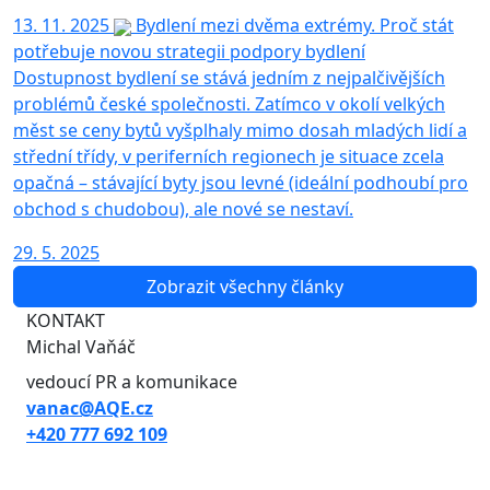
13. 11. 2025
Bydlení mezi dvěma extrémy. Proč stát
potřebuje novou strategii podpory bydlení
Dostupnost bydlení se stává jedním z nejpalčivějších
problémů české společnosti. Zatímco v okolí velkých
měst se ceny bytů vyšplhaly mimo dosah mladých lidí a
střední třídy, v periferních regionech je situace zcela
opačná – stávající byty jsou levné (ideální podhoubí pro
obchod s chudobou), ale nové se nestaví.
29. 5. 2025
Zobrazit všechny články
KONTAKT
Michal Vaňáč
vedoucí PR a komunikace
vanac@AQE.cz
+420 777 692 109