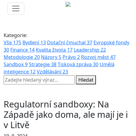
Kategorie:
Vše
175
Bydlení
13
Dotační čmuchal
37
Evropské fondy
30
Finance
14
Kvalita života
17
Leadership
22
Metodologie
20
Názory
5
Právo
2
Rozvoj měst
47
Sandbox
9
Strategie
38
Tisková zpráva
30
Umělá
inteligence
12
Vzdělávání
23
Hledat
Regulatorní sandboxy: Na
Západě jako doma, ale mají je i
v Litvě