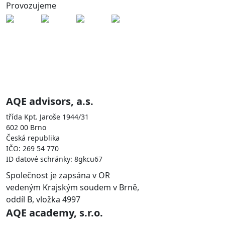
Provozujeme
Skupina AQE je zastoupena
společnostmi
AQE advisors, a.s.
třída Kpt. Jaroše 1944/31
602 00 Brno
Česká republika
IČO: 269 54 770
ID datové schránky: 8gkcu67
Společnost je zapsána v OR
vedeným Krajským soudem v Brně,
oddíl B, vložka 4997
AQE academy, s.r.o.