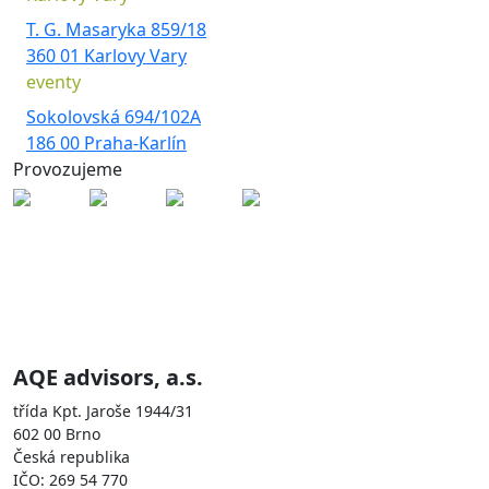
T. G. Masaryka 859/18
360 01 Karlovy Vary
eventy
Sokolovská 694/102A
186 00 Praha-Karlín
Provozujeme
Skupina AQE je zastoupena
společnostmi
AQE advisors, a.s.
třída Kpt. Jaroše 1944/31
602 00 Brno
Česká republika
IČO: 269 54 770