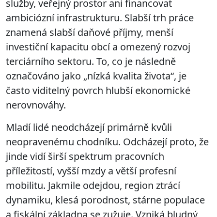
služby, veřejný prostor ani financovat
ambiciózní infrastrukturu. Slabší trh práce
znamená slabší daňové příjmy, menší
investiční kapacitu obcí a omezený rozvoj
terciárního sektoru. To, co je následně
označováno jako „nízká kvalita života“, je
často viditelný povrch hlubší ekonomické
nerovnováhy.
Mladí lidé neodcházejí primárně kvůli
neopravenému chodníku. Odcházejí proto, že
jinde vidí širší spektrum pracovních
příležitostí, vyšší mzdy a větší profesní
mobilitu. Jakmile odejdou, region ztrácí
dynamiku, klesá porodnost, stárne populace
a fiskální základna se zužuje. Vzniká bludný