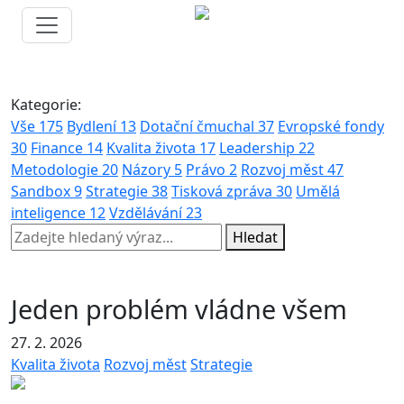
Kategorie:
Vše
175
Bydlení
13
Dotační čmuchal
37
Evropské fondy
30
Finance
14
Kvalita života
17
Leadership
22
Metodologie
20
Názory
5
Právo
2
Rozvoj měst
47
Sandbox
9
Strategie
38
Tisková zpráva
30
Umělá
inteligence
12
Vzdělávání
23
Hledat
Jeden problém vládne všem
27. 2. 2026
Kvalita života
Rozvoj měst
Strategie