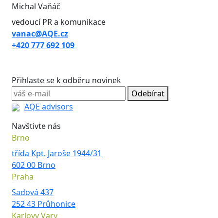
Michal Vaňáč
vedoucí PR a komunikace
vanac@AQE.cz
+420 777 692 109
Přihlaste se k odběru novinek
Odebírat
AQE advisors
Navštivte nás
Brno
třída Kpt. Jaroše 1944/31
602 00 Brno
Praha
Sadová 437
252 43 Průhonice
Karlovy Vary