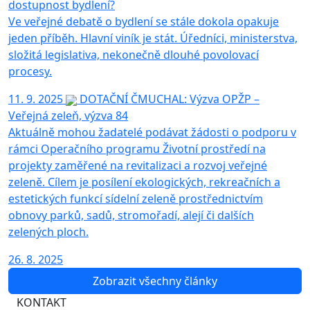
dostupnost bydlení?
Ve veřejné debatě o bydlení se stále dokola opakuje
jeden příběh. Hlavní viník je stát. Úředníci, ministerstva,
složitá legislativa, nekonečně dlouhé povolovací
procesy.
11. 9. 2025
DOTAČNÍ ČMUCHAL: Výzva OPŽP –
Veřejná zeleň, výzva 84
Aktuálně mohou žadatelé podávat žádosti o podporu v
rámci Operačního programu Životní prostředí na
projekty zaměřené na revitalizaci a rozvoj veřejné
zeleně. Cílem je posílení ekologických, rekreačních a
estetických funkcí sídelní zeleně prostřednictvím
obnovy parků, sadů, stromořadí, alejí či dalších
zelených ploch.
26. 8. 2025
Zobrazit všechny články
KONTAKT