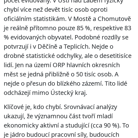
počet evidovaný. V Ústí nad Labem fyzicky
chybí více než devět tisíc osob oproti
oficiálním statistikám. V Mostě a Chomutově
je reálně přítomno pouze 85 %, respektive 83
% evidovaných obyvatel. Podobné rozdíly se
potvrzují i v Děčíně a Teplicích. Nejde o
drobné statistické odchylky, ale o desetitisíce
lidí. Jen na území ORP hlavních okresních
měst se jedná přibližně o 50 tisíc osob. A
nejde o přesun do blízkého zázemí. Tito lidé
odcházejí mimo Ústecký kraj.
Klíčové je, kdo chybí. Srovnávací analýzy
ukazují, že významnou část tvoří mladí
ekonomicky aktivní a studující (cca 90 %). To
je jádro budoucí pracovní síly, budoucích