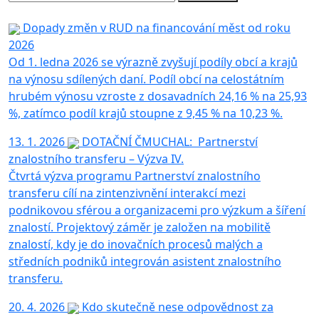
Dopady změn v RUD na financování měst od roku
2026
Od 1. ledna 2026 se výrazně zvyšují podíly obcí a krajů
na výnosu sdílených daní. Podíl obcí na celostátním
hrubém výnosu vzroste z dosavadních 24,16 % na 25,93
%, zatímco podíl krajů stoupne z 9,45 % na 10,23 %.
13. 1. 2026
DOTAČNÍ ČMUCHAL: Partnerství
znalostního transferu – Výzva IV.
Čtvrtá výzva programu Partnerství znalostního
transferu cílí na zintenzivnění interakcí mezi
podnikovou sférou a organizacemi pro výzkum a šíření
znalostí. Projektový záměr je založen na mobilitě
znalostí, kdy je do inovačních procesů malých a
středních podniků integrován asistent znalostního
transferu.
20. 4. 2026
Kdo skutečně nese odpovědnost za