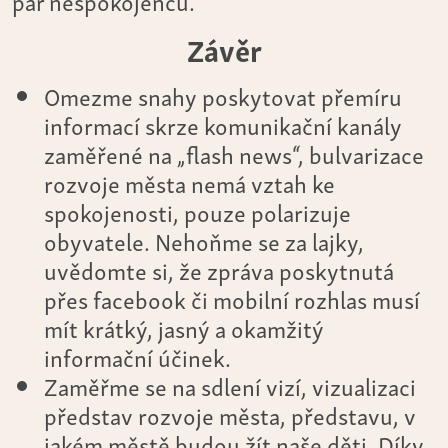
pár nespokojenců.
Závěr
Omezme snahy poskytovat přemíru
informací skrze komunikační kanály
zaměřené na „flash news“, bulvarizace
rozvoje města nemá vztah ke
spokojenosti, pouze polarizuje
obyvatele. Nehoňme se za lajky,
uvědomte si, že zpráva poskytnutá
přes facebook či mobilní rozhlas musí
mít krátký, jasný a okamžitý
informační účinek.
Zaměřme se na sdlení vizí, vizualizaci
představ rozvoje města, představu, v
jakém městě budou žít naše děti. Díky