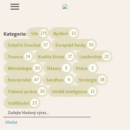
Kategorie:
175
13
Vše
Bydlení
37
30
Dotační čmuchal
Evropské fondy
14
17
22
Finance
Kvalita života
Leadership
20
5
2
Metodologie
Názory
Právo
47
9
38
Rozvoj měst
Sandbox
Strategie
30
12
Tisková zpráva
Umělá inteligence
23
Vzdělávání
Hledat