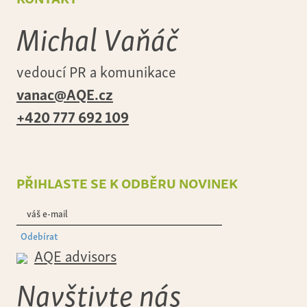
Michal Vaňáč
vedoucí PR a komunikace
vanac@AQE.cz
+420 777 692 109
přihlaste se k odběru novinek
Odebírat
AQE advisors
Navštivte nás