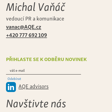
Michal Vaňáč
vedoucí PR a komunikace
vanac@AQE.cz
+420 777 692 109
přihlaste se k odběru novinek
Odebírat
AQE advisors
Navštivte nás