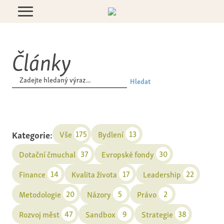
Články
Hledat
Kategorie:
175
13
Vše
Bydlení
37
30
Dotační čmuchal
Evropské fondy
14
17
22
Finance
Kvalita života
Leadership
20
5
2
Metodologie
Názory
Právo
47
9
38
Rozvoj měst
Sandbox
Strategie