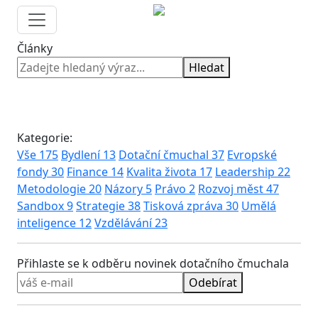
Články
Hledat
Kategorie:
Vše
175
Bydlení
13
Dotační čmuchal
37
Evropské
fondy
30
Finance
14
Kvalita života
17
Leadership
22
Metodologie
20
Názory
5
Právo
2
Rozvoj měst
47
Sandbox
9
Strategie
38
Tisková zpráva
30
Umělá
inteligence
12
Vzdělávání
23
Přihlaste se k odběru novinek dotačního čmuchala
Odebírat