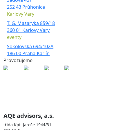
Sadová 437
252 43 Průhonice
Karlovy Vary
T. G. Masaryka 859/18
360 01 Karlovy Vary
eventy
Sokolovská 694/102A
186 00 Praha-Karlín
Provozujeme
Skupina AQE je zastoupena
společnostmi
AQE advisors, a.s.
třída Kpt. Jaroše 1944/31