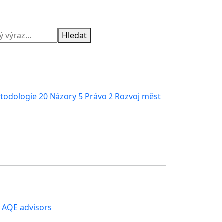
Hledat
todologie
20
Názory
5
Právo
2
Rozvoj měst
AQE advisors