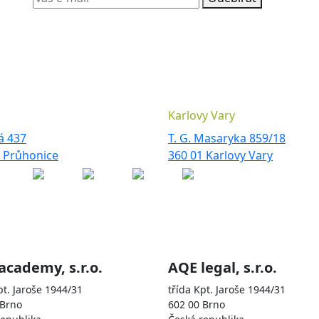
Karlovy Vary
á 437
T. G. Masaryka 859/18
3 Průhonice
360 01 Karlovy Vary
olečnostmi
academy, s.r.o.
AQE legal, s.r.o.
pt. Jaroše 1944/31
třída Kpt. Jaroše 1944/31
 Brno
602 00 Brno