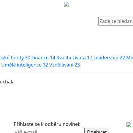
pské fondy
30
Finance
14
Kvalita života
17
Leadership
22
Me
Umělá inteligence
12
Vzdělávání
23
muchala
Přihlaste se k odběru novinek
Odebírat