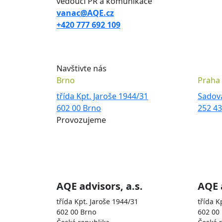
vedoucí PR a komunikace
vanac@AQE.cz
+420 777 692 109
Navštivte nás
Brno
Praha
třída Kpt. Jaroše 1944/31
Sadov
602 00 Brno
252 4
Provozujeme
Skupina AQE je zastoupena sp
AQE advisors, a.s.
AQE 
třída Kpt. Jaroše 1944/31
třída K
602 00 Brno
602 00