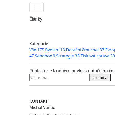
Články
Kategorie:
Vše
175
Bydlení
13
Dotační čmuchal
37
Evro
47
Sandbox
9
Strategie
38
Tisková zpráva
30
Přihlaste se k odběru novinek dotačního č
Odebírat
KONTAKT
Michal Vaňáč