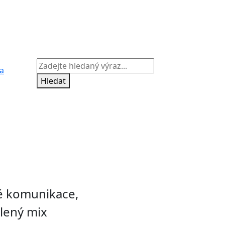
a
Hledat
ké komunikace,
elený mix