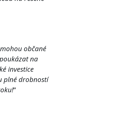
mu mohou občané
 poukázat na
ké investice
u plné drobností
roku!
“