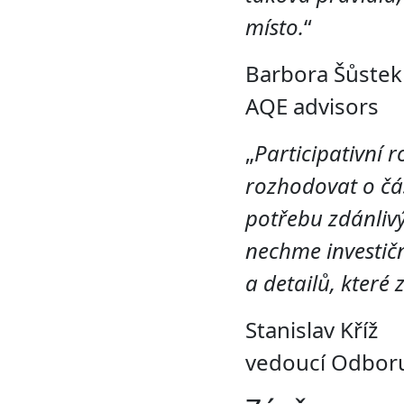
místo.
“
Barbora Šůstek
AQE advisors
„
Participativní 
rozhodovat o čá
potřebu zdánlivý
nechme investičn
a detailů, které
Stanislav Kříž
vedoucí Odboru