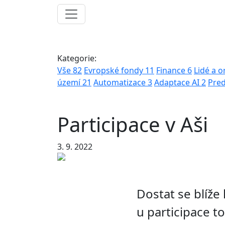
Kategorie:
Vše
82
Evropské fondy
11
Finance
6
Lidé a 
území
21
Automatizace
3
Adaptace AI
2
Pred
Participace v Aši
3. 9. 2022
Dostat se blíž
u participace t