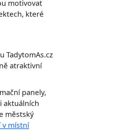
ou motivovat
ektech, které
nku TadytomAs.cz
ně atraktivní
rmační panely,
i aktuálních
le městský
 v místní