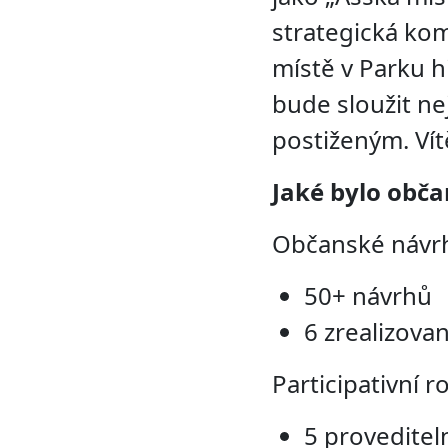
strategická kom
místě v Parku h
bude sloužit ne
postiženým. Vít
Jaké bylo obča
Občanské návrh
50+ návrhů
6 zrealizova
Participativní 
5 provedite