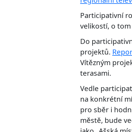
Participativní 
velikostí, o to
Do participati
projektů.
Repor
Vítězným proje
terasami.
Vedle participa
na konkrétní mí
pro sběr i hodn
městě, bude ve
jako „Ašská mís