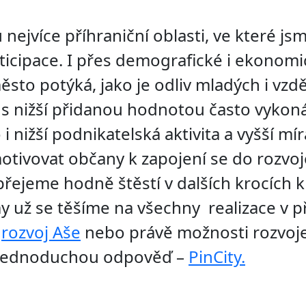
 nejvíce příhraniční oblasti, ve které js
ticipace. I přes demografické i ekonom
ěsto potýká, jako je odliv mladých i vzd
 s nižší přidanou hodnotou často vykon
 nižší podnikatelská aktivita a vyšší mír
otivovat občany k zapojení se do rozvo
i přejeme hodně štěstí v dalších krocích
y už se těšíme na všechny realizace v př
é
rozvoj Aše
nebo právě možnosti rozvoj
jednoduchou odpověď –
PinCity.