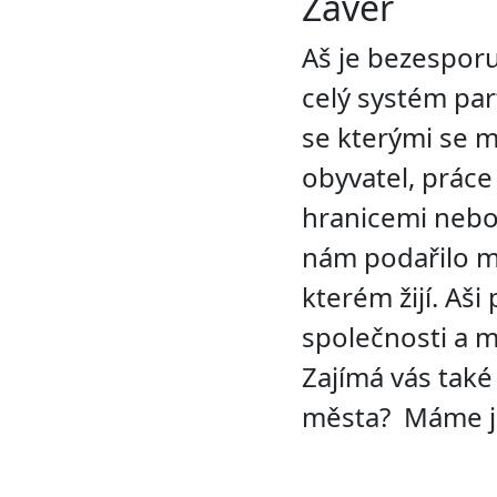
Závěr
Aš je bezesporu
celý systém par
se kterými se m
obyvatel, práce
hranicemi nebo i
nám podařilo m
kterém žijí. Aš
společnosti a m
Zajímá vás tak
města? Máme 