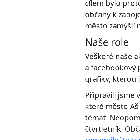
cílem bylo pro
občany k zapoje
město zamýšlí r
Naše role
Veškeré naše ak
a facebookový p
grafiky, kterou
Připravili jsme
které město Aš 
témat. Neopomn
čtvrtletník. Obč
regionální tele