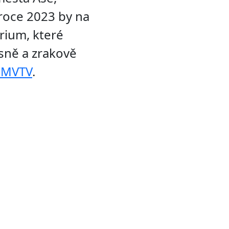
 roce 2023 by na
rium, které
sně a zrakově
d MVTV
.