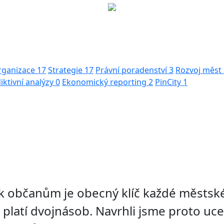
organizace
17
Strategie
17
Právní poradenství
3
Rozvoj měst 
iktivní analýzy
0
Ekonomický reporting
2
PinCity
1
e k občanům je obecný klíč každé městs
o platí dvojnásob. Navrhli jsme proto uc