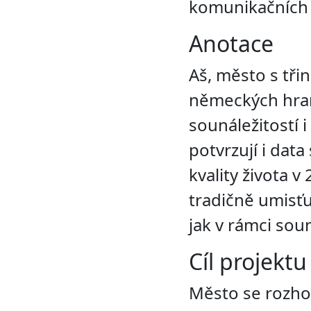
komunikačních 
Anotace
Aš, město s třin
německých hran
sounáležitostí 
potvrzují i dat
kvality života 
tradičně umisť
jak v rámci sou
Cíl projektu
Město se rozhod