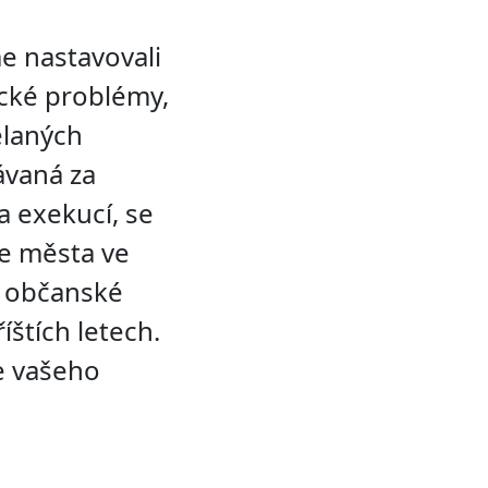
me nastavovali
ické problémy,
ělaných
ávaná za
a exekucí, se
je města ve
 k občanské
íštích letech.
e vašeho