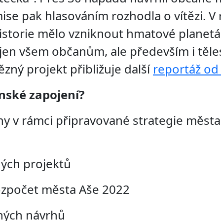
ise pak hlasováním rozhodla o vítězi. V
istorie mělo vzniknout hmatové planetá
jen všem občanům, ale především i těle
ězný projekt přibližuje další
reportáž o
nské zapojení?
y v rámci připravované strategie města
ných projektů
rozpočet města Aše 2022
lných návrhů