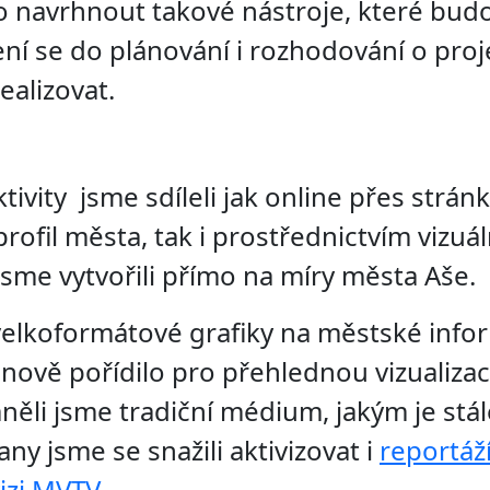
to navrhnout takové nástroje, které bud
ní se do plánování i rozhodování o proj
ealizovat.
tivity jsme sdíleli jak online přes strá
rofil města, tak i prostřednictvím vizuál
 jsme vytvořili přímo na míry města Aše.
 velkoformátové grafiky na městské info
nově pořídilo pro přehlednou vizualizac
ěli jsme tradiční médium, jakým je stá
any jsme se snažili aktivizovat i
reportáží
vizi MVTV
.