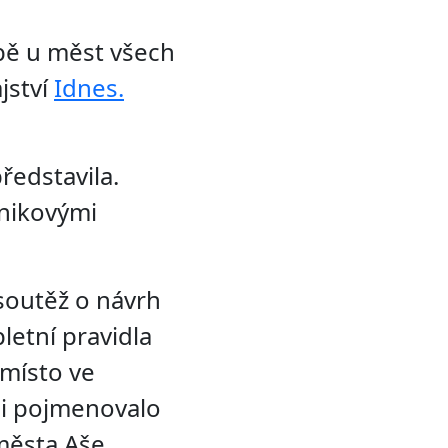
ibě u měst všech
jství
Idnes.
ředstavila.
knikovými
 soutěž o návrh
letní pravidla
 místo ve
ji pojmenovalo
města Aše,