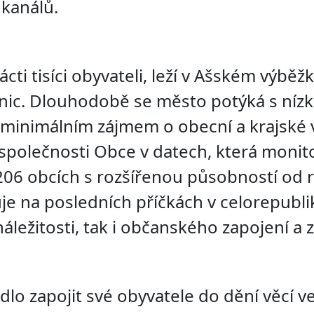
kanálů.
ácti tisíci obyvateli, leží v Ašském výběž
ic. Dlouhodobě se město potýká s níz
i minimálním zájmem o obecní a krajské 
a společnosti Obce v datech, která monit
v 206 obcích s rozšířenou působností od 
uje na posledních příčkách v celorepubl
náležitosti, tak i občanského zapojení a 
lo zapojit své obyvatele do dění věcí v