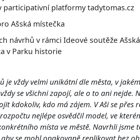
 participativní platformy tadytomas.cz
pro Ašská místečka
ch návrhů v rámci Ideové soutěže Ašská
ta v Parku historie
 je vždy velmi unikátní dle města, v jaké
vždy se všichni zapojí, ale o to ani nejde. 
jit kdokoliv, kdo má zájem. V Aši se přes 
 rozpočtu nejlépe osvědčil model, ve kter
 konkrétního místa ve městě. Navrhli jsme
, aby se mohl opakovaně replikovat bez oh