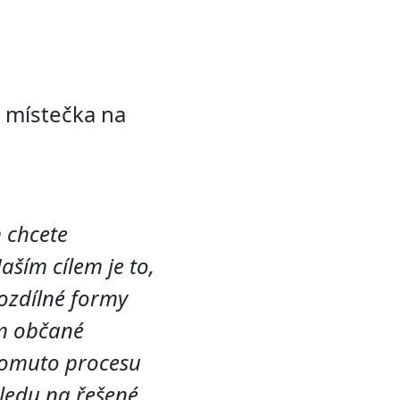
 místečka na
m chcete
Naším cílem je to,
rozdílné formy
ém občané
 tomuto procesu
ledu na řešené