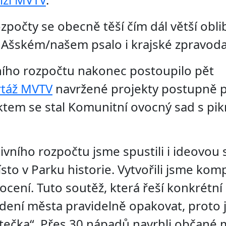
rozpočty se obecně těší čím dál větší obl
m Ašském/našem psalo i krajské zpravoda
vního rozpočtu nakonec postoupilo pět
táž MVTV
navržené projekty postupně p
ktem se stal Komunitní ovocný sad s pi
tivního rozpočtu jsme spustili i ideovou
sto v Parku historie. Vytvořili jsme komp
ocení. Tuto soutěž, která řeší konkrétní
dení města pravidelně opakovat, proto 
tečka“. Přes 30 nápadů navrhli občané 