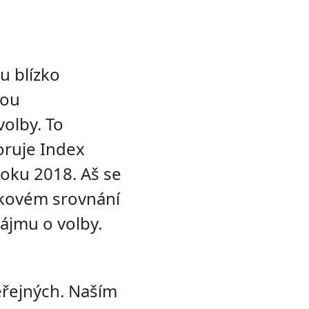
ku blízko
kou
volby. To
oruje Index
roku 2018. Aš se
ikovém srovnání
zájmu o volby.
eřejných. Naším