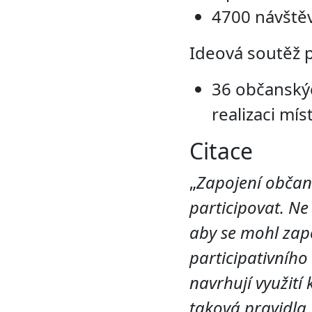
4700 návštěv
Ideová soutěž 
36 občanský
realizaci mís
Citace
„
Zapojení občanů
participovat. Ne 
aby se mohl zapo
participativního
navrhují využití
taková pravidla