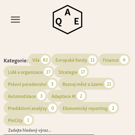
Kategorie:
82
11
6
Vše
Evropské fondy
Finance
17
17
Lidé a organizace
Strategie
3
21
Právní poradenství
Rozvoj měst a území
3
2
Automatizace
Adaptace AI
0
2
Prediktivní analýzy
Ekonomický reporting
1
PinCity