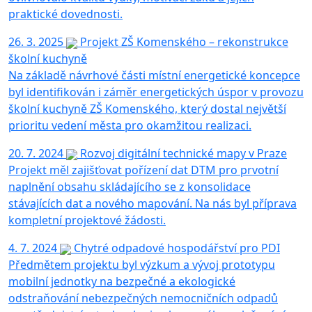
praktické dovednosti.
26. 3. 2025
Projekt ZŠ Komenského – rekonstrukce
školní kuchyně
Na základě návrhové části místní energetické koncepce
byl identifikován i záměr energetických úspor v provozu
školní kuchyně ZŠ Komenského, který dostal největší
prioritu vedení města pro okamžitou realizaci.
20. 7. 2024
Rozvoj digitální technické mapy v Praze
Projekt měl zajišťovat pořízení dat DTM pro prvotní
naplnění obsahu skládajícího se z konsolidace
stávajících dat a nového mapování. Na nás byl příprava
kompletní projektové žádosti.
4. 7. 2024
Chytré odpadové hospodářství pro PDI
Předmětem projektu byl výzkum a vývoj prototypu
mobilní jednotky na bezpečné a ekologické
odstraňování nebezpečných nemocničních odpadů