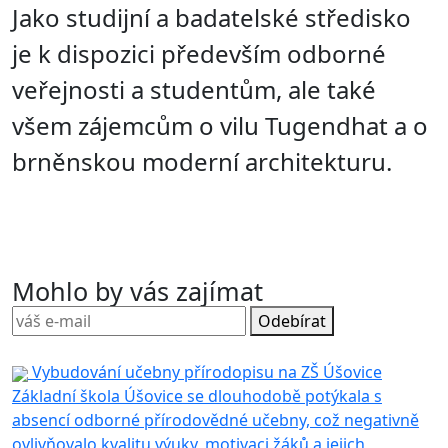
Jako studijní a badatelské středisko
je k dispozici především odborné
veřejnosti a studentům, ale také
všem zájemcům o vilu Tugendhat a o
brněnskou moderní architekturu.
Mohlo by vás zajímat
Odebírat
Vybudování učebny přírodopisu na ZŠ Úšovice
Základní škola Úšovice se dlouhodobě potýkala s
absencí odborné přírodovědné učebny, což negativně
ovlivňovalo kvalitu výuky, motivaci žáků a jejich