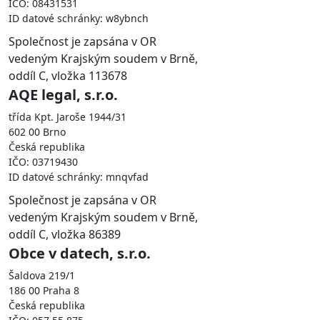
IČO: 08431531
ID datové schránky: w8ybnch
Společnost je zapsána v OR
vedeným Krajským soudem v Brně,
oddíl C, vložka 113678
AQE legal, s.r.o.
třída Kpt. Jaroše 1944/31
602 00 Brno
Česká republika
IČO: 03719430
ID datové schránky: mnqvfad
Společnost je zapsána v OR
vedeným Krajským soudem v Brně,
oddíl C, vložka 86389
Obce v datech, s.r.o.
Šaldova 219/1
186 00 Praha 8
Česká republika