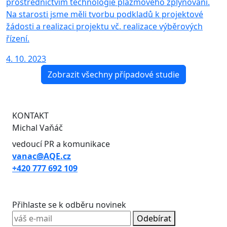
prostřednictvím technologie plazmového zplyňování.
Na starosti jsme měli tvorbu podkladů k projektové
žádosti a realizaci projektu vč. realizace výběrových
řízení.
4. 10. 2023
Zobrazit všechny případové studie
KONTAKT
Michal Vaňáč
vedoucí PR a komunikace
vanac@AQE.cz
+420 777 692 109
Přihlaste se k odběru novinek
Odebírat