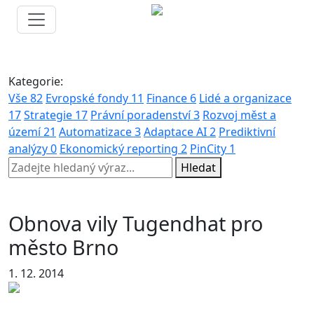
Kategorie:
Vše
82
Evropské fondy
11
Finance
6
Lidé a organizace
17
Strategie
17
Právní poradenství
3
Rozvoj měst a
území
21
Automatizace
3
Adaptace AI
2
Prediktivní
analýzy
0
Ekonomický reporting
2
PinCity
1
Hledat
Obnova vily Tugendhat pro
město Brno
1. 12. 2014