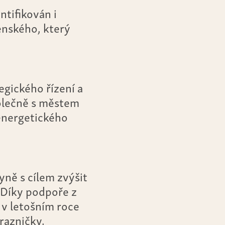
ntifikován i
enského, který
gického řízení a
polečně s městem
 energetického
ně s cílem zvýšit
 Díky podpoře z
v letošním roce
razničky,