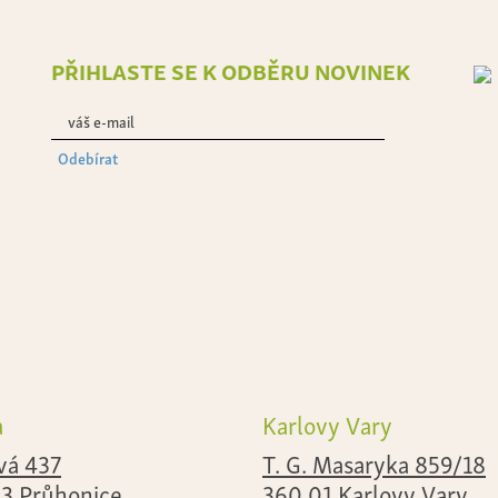
přihlaste se k odběru novinek
Odebírat
a
Karlovy Vary
vá 437
T. G. Masaryka 859/18
43 Průhonice
360 01 Karlovy Vary