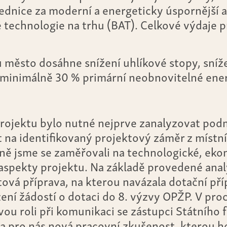
dnice za moderní a energeticky úspornější a
 technologie na trhu (BAT). Celkové výdaje pr
u město dosáhne snížení uhlíkové stopy, sníž
 minimálně 30 % primární neobnovitelné ener
projektu bylo nutné nejprve zanalyzovat pod
 na identifikovaný projektový záměr z místn
ně jsme se zaměřovali na technologické, eko
aspekty projektu. Na základě provedené anal
tová příprava, na kterou navázala dotační pří
žení žádostí o dotaci do 8. výzvy OPŽP. V pr
ovou roli při komunikaci se zástupci Státního
la pro nás nová pracovní zkušenost, kterou 