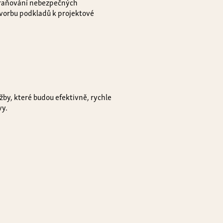
traňování nebezpečných
vorbu podkladů k projektové
by, které budou efektivně, rychle
vy.