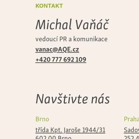
kontakt
Michal Vaňáč
vedoucí PR a komunikace
vanac@AQE.cz
+420 777 692 109
Navštivte nás
Brno
Prah
třída Kpt. Jaroše 1944/31
Sado
602 00 Brno
252 