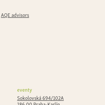
AQE advisors
eventy
Sokolovská 694/102A
186 00 Praha-Karlín