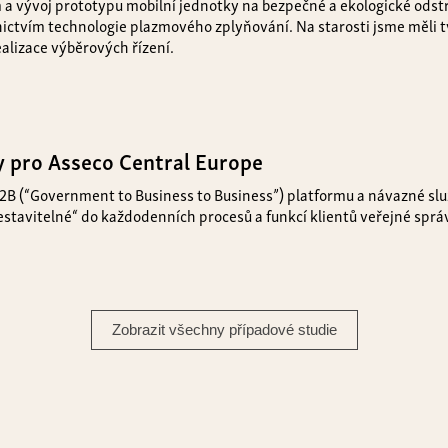
a vývoj prototypu mobilní jednotky na bezpečné a ekologické ods
ctvím technologie plazmového zplyňování. Na starosti jsme měli t
realizace výběrových řízení.
 pro Asseco Central Europe
B2B (“Government to Business to Business”) platformu a návazné služ
vestavitelné“ do každodenních procesů a funkcí klientů veřejné sprá
Zobrazit všechny případové studie