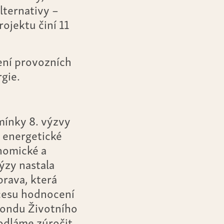
lternativy –
ojektu činí 11
ení provozních
gie.
mínky 8. výzvy
í energetické
nomické a
ýzy nastala
prava, která
ocesu hodnocení
 fondu Životního
hodláme zúročit