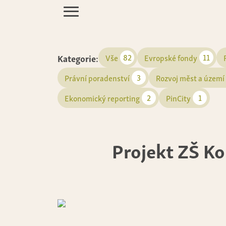
Kategorie:
82
11
Vše
Evropské fondy
3
Právní poradenství
Rozvoj měst a území
2
1
Ekonomický reporting
PinCity
Projekt ZŠ K