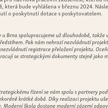
ě, která bude vyhlášena v březnu 2024. Nás
utí o poskytnutí dotace s poskytovatelem.
 u Brna spolupracujeme už dlouhodobě, takže
předstihem. Pak nám nehrozí nezvládnutí projekt
i nezvládnutí registrace přeložení projektu. Oceňuj
 pracují se strategickými dokumenty stejně jako 
strategickému řízení se nám spolu s partnery poda
rekordně krátké době. Díky realizaci projektu uše
e. Moderní škola dostane moderní zázemí odpov