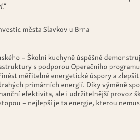
í.“
nvestic města Slavkov u Brna
ského – Školní kuchyně úspěšně demonstruj
astruktury s podporou Operačního programu
inést měřitelné energetické úspory a zlepšit 
drahých primárních energií. Díky výměně sp
nanční efektivita, ale i udržitelnější provoz 
 stopou – nejlepší je ta energie, kterou nemu