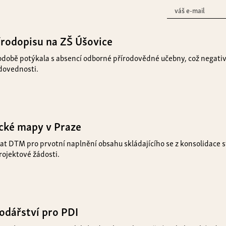
rodopisu na ZŠ Úšovice
odobě potýkala s absencí odborné přírodovědné učebny, což negativ
 dovednosti.
ické mapy v Praze
dat DTM pro prvotní naplnění obsahu skládajícího se z konsolidace 
rojektové žádosti.
dářství pro PDI