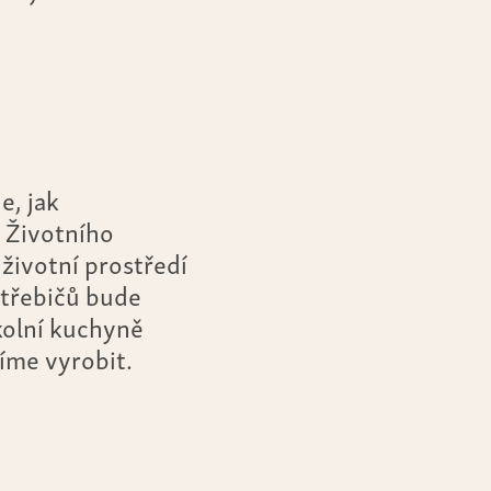
e, jak
 Životního
životní prostředí
otřebičů bude
školní kuchyně
síme vyrobit.