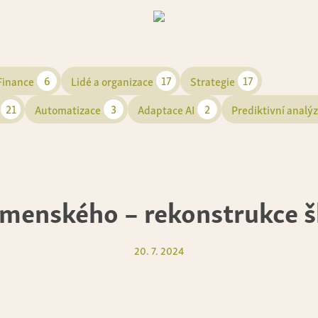
6
17
17
Finance
Lidé a organizace
Strategie
21
3
2
Automatizace
Adaptace AI
Prediktivní analý
omenského – rekonstrukce š
20. 7. 2024