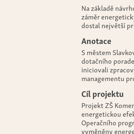
Na základě návrho
záměr energetick
dostal největší p
Anotace
S městem Slavkov
dotačního poraden
iniciovali zpraco
managementu pro
Cíl projektu
Projekt ZŠ Komen
energetickou efe
Operačního progr
vyměněny energet