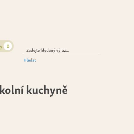
0
zy
Hledat
kolní kuchyně