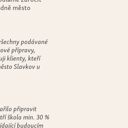
ledně město
 všechny podávané
ové přípravy,
i klienty, kteří
město Slavkov u
řilo připravit
tří škola min. 30 %
ídající budoucím