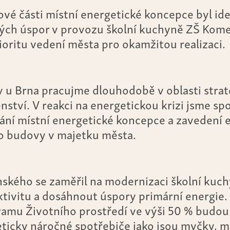
vé části místní energetické koncepce byl ide
ých úspor v provozu školní kuchyně ZŠ Kom
rioritu vedení města pro okamžitou realizaci.
 u Brna pracujme dlouhodobě v oblasti strate
ství. V reakci na energetickou krizi jsme s
vání místní energetické koncepce a zavedení
 budovy v majetku města.
ského se zaměřil na modernizaci školní kuchy
ktivitu a dosáhnout úspory primární energie.
amu Životního prostředí ve výši 50 % budou 
icky náročné spotřebiče jako jsou myčky, m