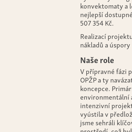
konvektomaty a le
nejlepší dostupné
507 354 Kč.
Realizací projekt
nákladů a úspory
Naše role
V přípravné fázi 
OPŽP a ty navázat
koncepce. Primár
environmentální 
intenzivní projek
vyústila v předlo
jsme sehráli klíč
prostředí, což by