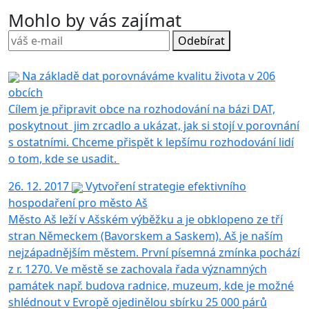
Mohlo by vás zajímat
Odebírat
Na základě dat porovnáváme kvalitu života v 206
obcích
Cílem je připravit obce na rozhodování na bázi DAT,
poskytnout jim zrcadlo a ukázat, jak si stojí v porovnání
s ostatními. Chceme přispět k lepšímu rozhodování lidí
o tom, kde se usadit.
26. 12. 2017
Vytvoření strategie efektivního
hospodaření pro město Aš
Město Aš leží v Ašském výběžku a je obklopeno ze tří
stran Německem (Bavorskem a Saskem). Aš je naším
nejzápadnějším městem. První písemná zmínka pochází
z r. 1270. Ve městě se zachovala řada významných
památek např. budova radnice, muzeum, kde je možné
shlédnout v Evropě ojedinělou sbírku 25 000 párů