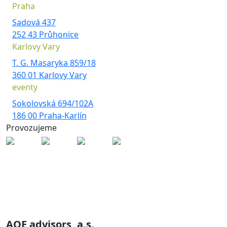
Praha
Sadová 437
252 43 Průhonice
Karlovy Vary
T. G. Masaryka 859/18
360 01 Karlovy Vary
eventy
Sokolovská 694/102A
186 00 Praha-Karlín
Provozujeme
Skupina AQE je zastoupena
společnostmi
AQE advisors, a.s.