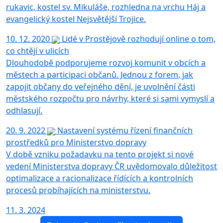
rukavic, kostel sv. Mikuláše, rozhledna na vrchu Háj a
evangelický kostel Nejsvětější Trojice.
10. 12. 2020
Lidé v Prostějově rozhodují online o tom,
co chtějí v ulicích
Dlouhodobě podporujeme rozvoj komunit v obcích a
městech a participaci občanů. Jednou z forem, jak
zapojit občany do veřejného dění, je uvolnění části
městského rozpočtu pro návrhy, které si sami vymyslí a
odhlasují.
20. 9. 2022
Nastavení systému řízení finančních
prostředků pro Ministerstvo dopravy
V době vzniku požadavku na tento projekt si nové
vedení Ministerstva dopravy ČR uvědomovalo důležitost
optimalizace a racionalizace řídících a kontrolních
procesů probíhajících na ministerstvu.
11. 3. 2024