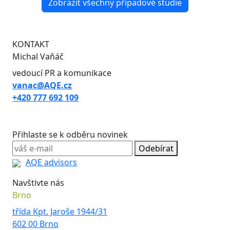
Zobrazit všechny případové studie
KONTAKT
Michal Vaňáč
vedoucí PR a komunikace
vanac@AQE.cz
+420 777 692 109
Přihlaste se k odběru novinek
Odebírat
AQE advisors
Navštivte nás
Brno
třída Kpt. Jaroše 1944/31
602 00 Brno